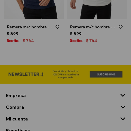
Remera m/c hombre MARVEL - Azul marino
Remera m/c hombre PIXAR - Crudo
$
899
$
899
764
764
$
$
Empresa
Compra
Mi cuenta
Beneficios