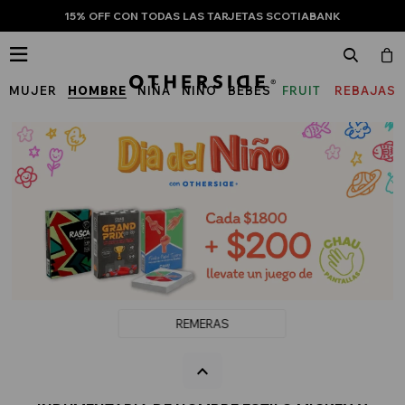
15% OFF CON TODAS LAS TARJETAS SCOTIABANK

MUJER
HOMBRE
NIÑA
NIÑO
BEBÉS
FRUIT
REBAJAS
OF
THE
LOOM
REMERAS