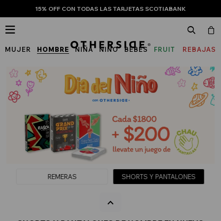
15% OFF CON TODAS LAS TARJETAS SCOTIABANK

MUJER
HOMBRE
NIÑA
NIÑO
BEBÉS
FRUIT
REBAJAS
OF
THE
LOOM
REMERAS
SHORTS Y PANTALONES