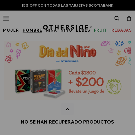
15% OFF CON TODAS LAS TARJETAS SCOTIABANK

MUJER
HOMBRE
NIÑA
NIÑO
BEBÉS
FRUIT
REBAJAS
OF
THE
LOOM
NO SE HAN RECUPERADO PRODUCTOS