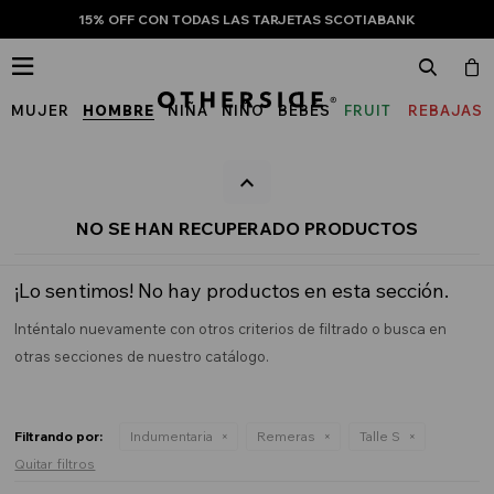
15% OFF CON TODAS LAS TARJETAS SCOTIABANK

MUJER
HOMBRE
NIÑA
NIÑO
BEBÉS
FRUIT
REBAJAS
OF
THE
LOOM
NO SE HAN RECUPERADO PRODUCTOS
¡Lo sentimos! No hay productos en esta sección.
Inténtalo nuevamente con otros criterios de filtrado o busca en
otras secciones de nuestro catálogo.
Filtrando por:
Indumentaria
Remeras
Talle S
Quitar filtros