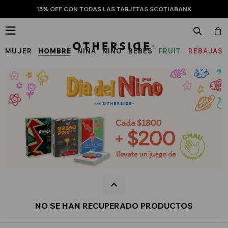
15% OFF CON TODAS LAS TARJETAS SCOTIABANK

MUJER
HOMBRE
NIÑA
NIÑO
BEBÉS
FRUIT
REBAJAS
OF
THE
LOOM
NO SE HAN RECUPERADO PRODUCTOS