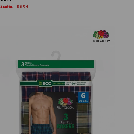
594
$