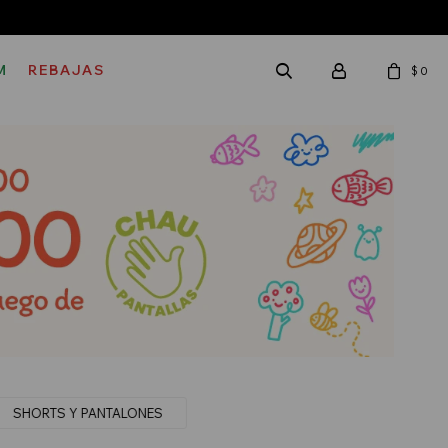
M
REBAJAS
$
0
SHORTS Y PANTALONES