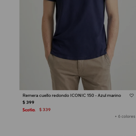
Talle
Remera cuello redondo ICONIC 150 - Azul marino
$
399
339
$
+ 6 colores