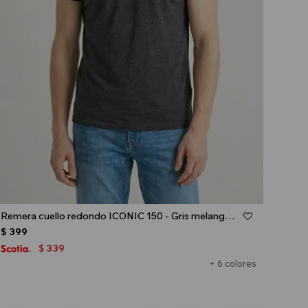
Talle
Remera cuello redondo ICONIC 150 - Gris melange oscuro
$
399
339
$
+ 6 colores