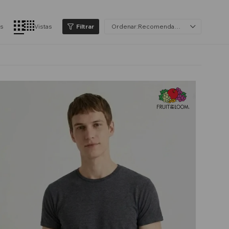
os
Vistas
Recomendados