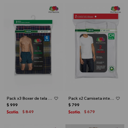
Pack x3 Boxer de tela para caballero - Multicolor
Pack x2 Camiseta interior escote redondo - Blanco
$
999
$
799
849
679
$
$