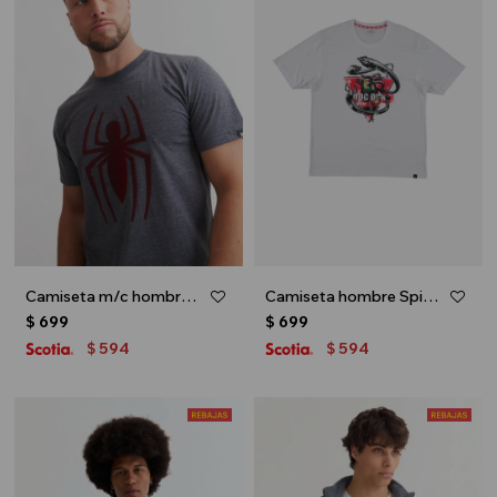
Camiseta m/c hombre - Gris oscuro
Camiseta hombre Spiderman - Blanco
$
699
$
699
594
594
$
$