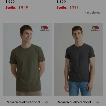
$
999
$
399
849
339
$
$
+ 6 colores
Remera cuello redondo ICONIC 150 - Verde oliva
Remera cuello redondo ICONIC 150 - Gris melange oscuro