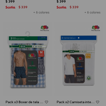
$
399
$
399
339
339
$
$
+ 6 colores
+ 6 colores
Pack x3 Boxer de tela para caballero - Multicolor
Pack x2 Camiseta interior escote V - caballero - Blanco