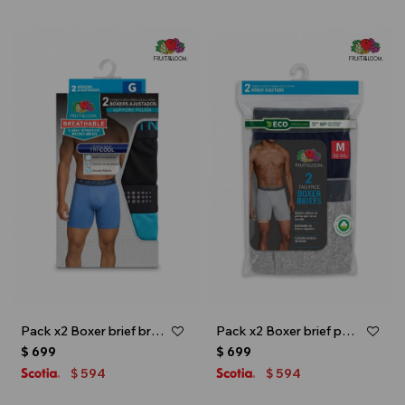
Pack x2 Boxer brief breathable 2.0 - caballero - Multicolor
Pack x2 Boxer brief para caballero - Azul marino
$
699
$
699
594
594
$
$