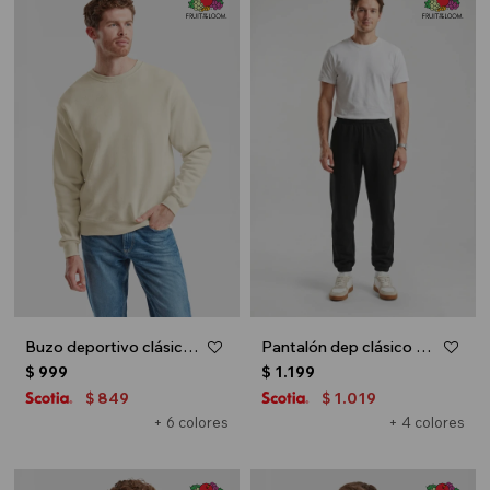
Buzo deportivo clásico escote redondo - UNISEX - Natural
Pantalón dep clásico c/puños elásticos - UNISEX - Negro
$
999
$
1.199
849
1.019
$
$
+ 6 colores
+ 4 colores