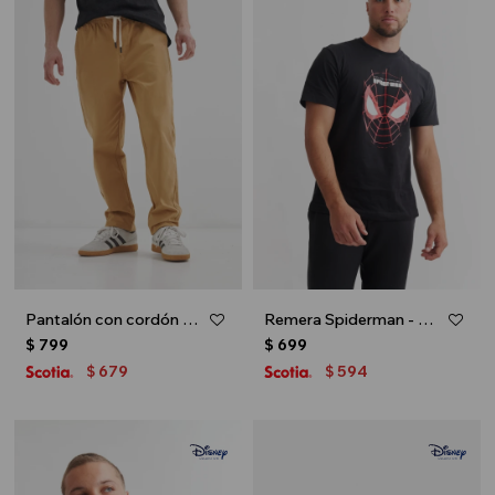
Pantalón con cordón - Khaki
Remera Spiderman - Negro
$
799
$
699
679
594
$
$