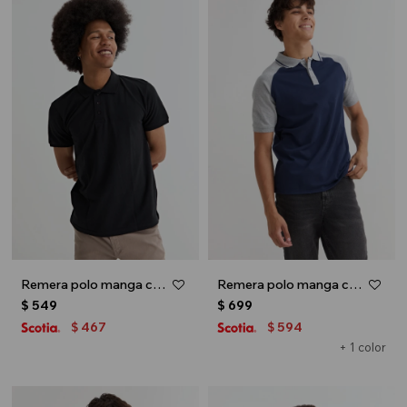
Remera polo manga corta - Negro
Remera polo manga corta combinada - Azul
$
549
$
699
467
594
$
$
+ 1 color