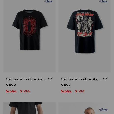
Camiseta hombre Spiderman - Negro
Camiseta hombre Star Wars - Negro
$
699
$
699
594
594
$
$