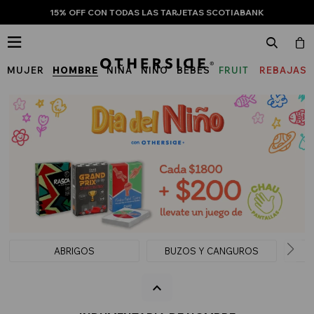
15% OFF CON TODAS LAS TARJETAS SCOTIABANK

MUJER
HOMBRE
NIÑA
NIÑO
BEBÉS
FRUIT
REBAJAS
OF
THE
LOOM
ABRIGOS
BUZOS Y CANGUROS