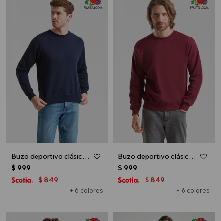
Buzo deportivo clásico escote redondo - UNISEX - Azul marino
Buzo deportivo clásico escote redondo - UNISEX - Bordo
$
999
$
999
849
849
$
$
+ 6 colores
+ 6 colores