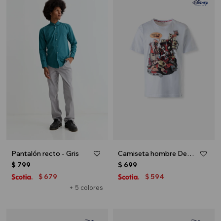
Pantalón recto - Gris
Camiseta hombre Deadpool - Blanco
$
799
$
699
679
594
$
$
+ 5 colores