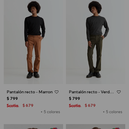
Pantalón recto - Marron
Pantalón recto - Verde ingles
$
799
$
799
679
679
$
$
+ 5 colores
+ 5 colores