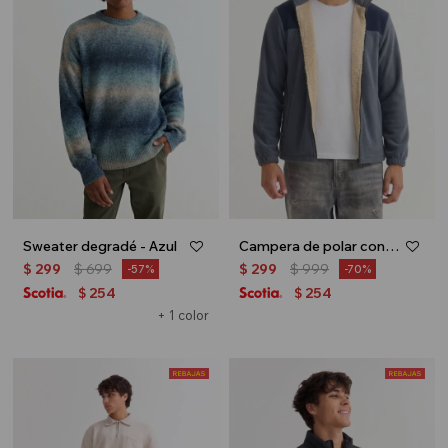
Sweater degradé - Azul
Campera de polar con corderito - Gris
$
299
$
699
$
299
$
999
57
70
254
254
$
$
+ 1 color