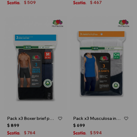
509
467
$
$
Pack x3 Boxer brief para caballero - Negro
Pack x3 Musculosa interior para caballero - Multicolor
$
899
$
699
764
594
$
$