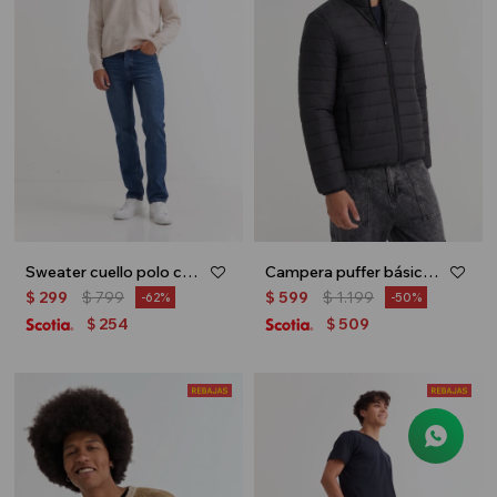
Sweater cuello polo con cierre - Beige
Campera puffer básica - Negro
$
299
$
799
$
599
$
1.199
62
50
254
509
$
$