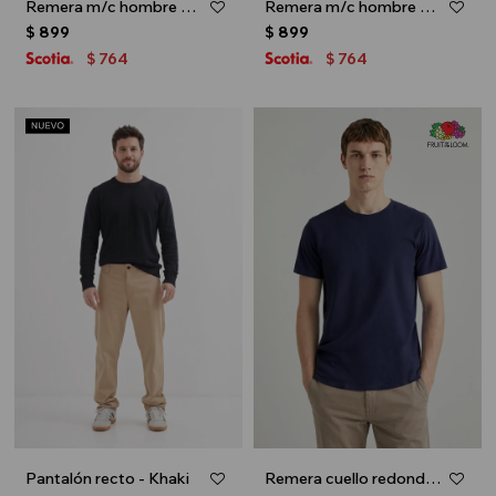
Remera m/c hombre MARVEL - Azul marino
Remera m/c hombre PIXAR - Crudo
$
899
$
899
764
764
$
$
Pantalón recto - Khaki
Remera cuello redondo ICONIC 150 - Azul marino