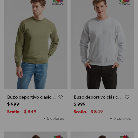
Buzo deportivo clásico escote redondo - UNISEX - Verde oliva
Buzo deportivo clásico escote redondo - UNISEX - Gris melange claro
$
999
$
999
849
849
$
$
+ 6 colores
+ 6 colores