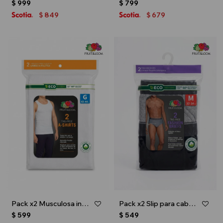
$
999
$
799
849
679
$
$
Pack x2 Musculosa interior para caballero - Blanco
Pack x2 Slip para caballero - Multicolor
$
599
$
549