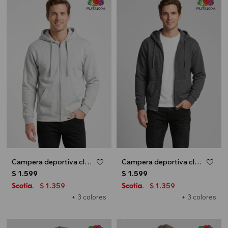
Campera deportiva clásica con capucha - UNISEX - Gris melange claro
Campera deportiva clásica con capucha - UNISEX - Gris melange oscuro
$
1.599
$
1.599
1.359
1.359
$
$
+ 3 colores
+ 3 colores