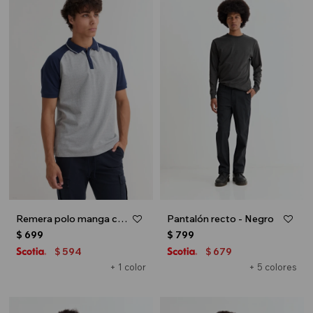
Remera polo manga corta combinada - Gris
Pantalón recto - Negro
$
699
$
799
594
679
$
$
+ 1 color
+ 5 colores