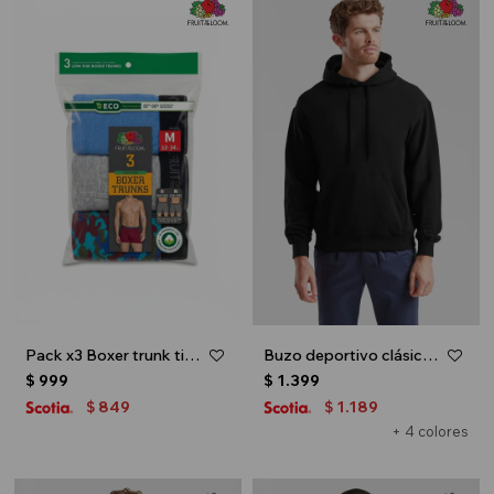
Pack x3 Boxer trunk tiro bajo para caballero - Multicolor
Buzo deportivo clásico con capucha - Negro
$
999
$
1.399
849
1.189
$
$
+ 4 colores