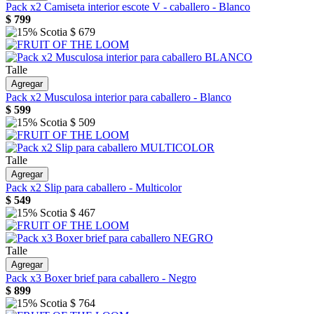
Pack x2 Camiseta interior escote V - caballero - Blanco
$
799
$
679
Talle
Agregar
Pack x2 Musculosa interior para caballero - Blanco
$
599
$
509
Talle
Agregar
Pack x2 Slip para caballero - Multicolor
$
549
$
467
Talle
Agregar
Pack x3 Boxer brief para caballero - Negro
$
899
$
764