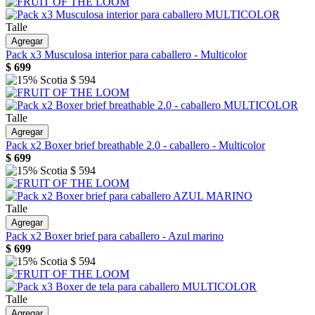
Talle
Agregar
Pack x3 Musculosa interior para caballero - Multicolor
$
699
$
594
Talle
Agregar
Pack x2 Boxer brief breathable 2.0 - caballero - Multicolor
$
699
$
594
Talle
Agregar
Pack x2 Boxer brief para caballero - Azul marino
$
699
$
594
Talle
Agregar