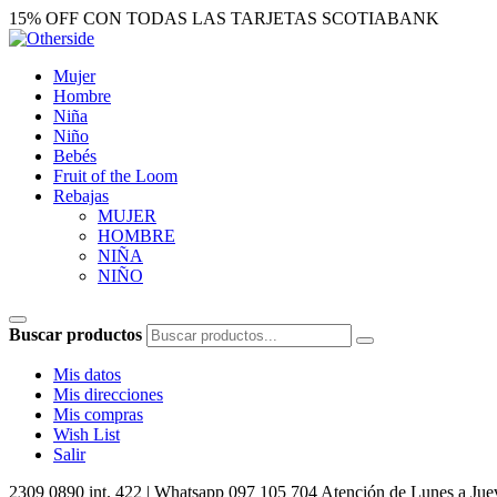
15% OFF CON TODAS LAS TARJETAS SCOTIABANK
Mujer
Hombre
Niña
Niño
Bebés
Fruit of the Loom
Rebajas
MUJER
HOMBRE
NIÑA
NIÑO
Buscar productos
Mis datos
Mis direcciones
Mis compras
Wish List
Salir
2309 0890 int. 422 | Whatsapp 097 105 704
Atención de Lunes a Juev