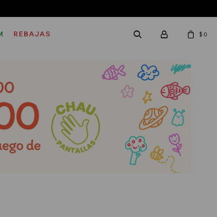
M
REBAJAS
$
0