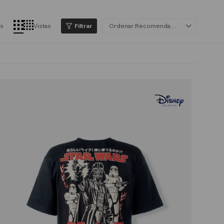
os
Vistas
Recomendados