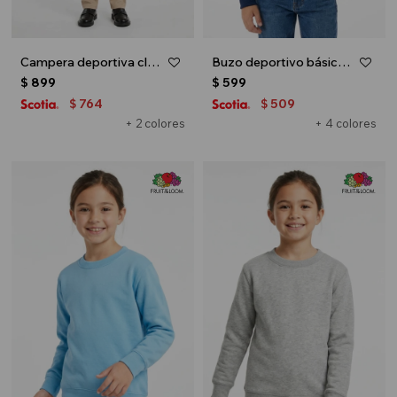
Campera deportiva clásica con capucha - UNISEX - Gris melange claro
Buzo deportivo básico escote redondo - UNISEX - Azul marino
$
899
$
599
764
509
$
$
+ 2 colores
+ 4 colores