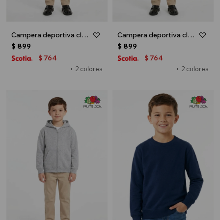
Campera deportiva clásica con capucha - UNISEX - Negro
Campera deportiva clásica con capucha - UNISEX - Azul marino
$
899
$
899
764
764
$
$
+ 2 colores
+ 2 colores