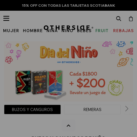
15% OFF CON TODAS LAS TARJETAS SCOTIABANK

MUJER
HOMBRE
NIÑA
NIÑO
BEBÉS
FRUIT
REBAJAS
OF
THE
LOOM
BUZOS Y CANGUROS
REMERAS