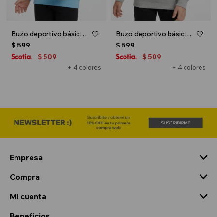
Buzo deportivo básico escote redondo - UNISEX - Celeste
Buzo deportivo básico escote redondo - UNISEX - Gris melange claro
$
599
$
599
509
509
$
$
+ 4 colores
+ 4 colores
Empresa
Compra
Mi cuenta
Beneficios