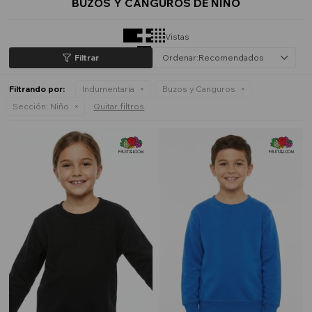
BUZOS Y CANGUROS DE NIÑO
Vistas
Recomendados
Filtrando por:
Indumentaria
Buzos y Canguros
Sección:
Niño
Quitar filtros