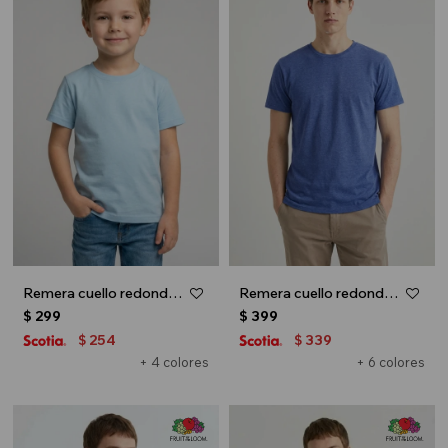
Remera cuello redondo ICONIC 150 - UNISEX - Celeste
Remera cuello redondo ICONIC 150 - Azul marino
$
299
$
399
254
339
$
$
+ 4 colores
+ 6 colores