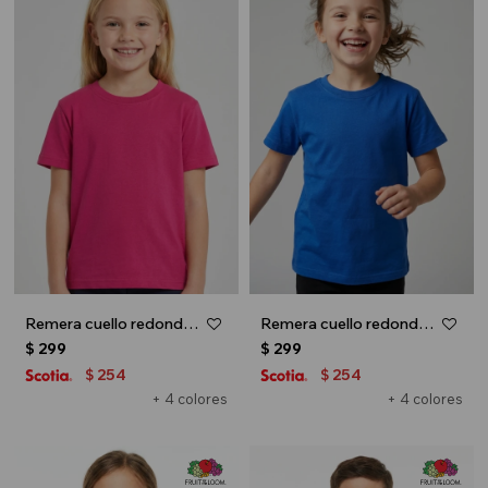
Remera cuello redondo ICONIC 150 - UNISEX - Fucsia
Remera cuello redondo ICONIC 150 - UNISEX - Azul oscuro
$
299
$
299
254
254
$
$
+ 4 colores
+ 4 colores