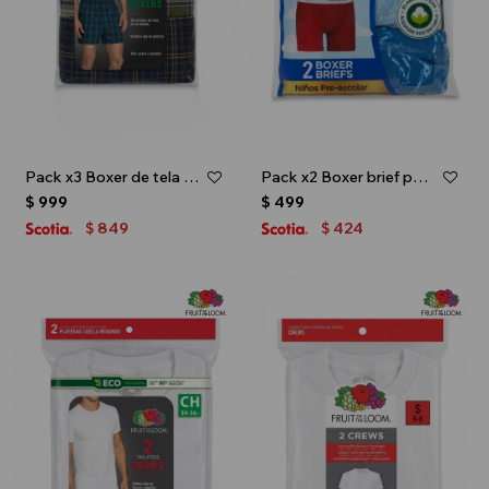
Pack x3 Boxer de tela para caballero - Multicolor
Pack x2 Boxer brief para niño toddler - Multicolor
$
999
$
499
849
424
$
$