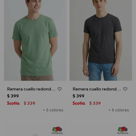
Remera cuello redondo ICONIC 150 - Verde oliva
Remera cuello redondo ICONIC 150 - Gris melange oscuro
$
399
$
399
339
339
$
$
+ 6 colores
+ 6 colores