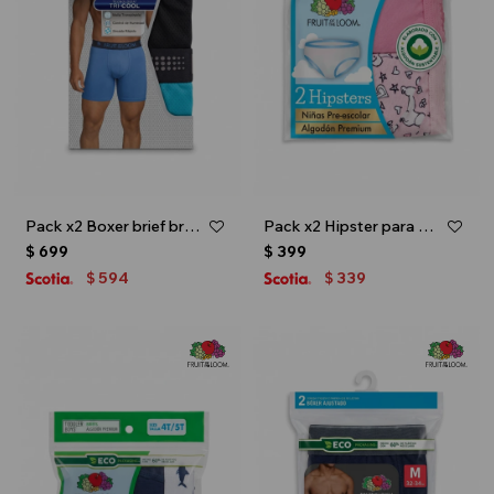
Pack x2 Boxer brief breathable 2.0 - caballero - Multicolor
Pack x2 Hipster para niña toddler - Multicolor
$
699
$
399
594
339
$
$