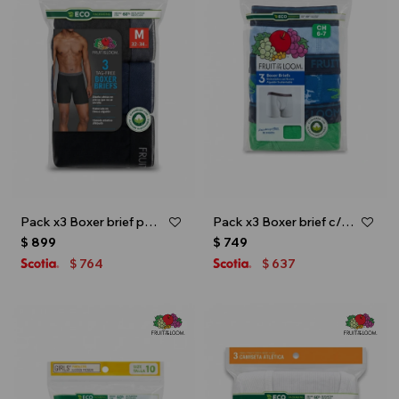
Pack x3 Boxer brief para caballero - Negro
Pack x3 Boxer brief c/estampa para niño - Multicolor
$
899
$
749
764
637
$
$