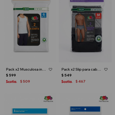
Pack x2 Musculosa interior para caballero - Blanco
Pack x2 Slip para caballero - Multicolor
$
599
$
549
509
467
$
$