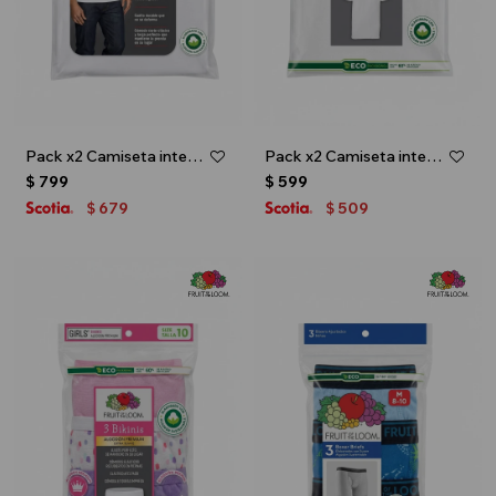
Pack x2 Camiseta interior escote redondo - Blanco
Pack x2 Camiseta interior - infantil - Blanco
$
799
$
599
679
509
$
$