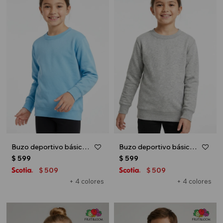
Buzo deportivo básico escote redondo - UNISEX - Celeste
Buzo deportivo básico escote redondo - UNISEX - Gris melange claro
$
599
$
599
509
509
$
$
+ 4 colores
+ 4 colores