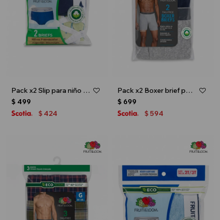
Pack x2 Slip para niño toddler - Multicolor
Pack x2 Boxer brief para caballero - Azul marino
$
499
$
699
424
594
$
$