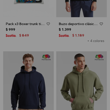
Pack x3 Boxer trunk tiro bajo para caballero - Multicolor
Buzo deportivo clásico con capucha - Negro
$
999
$
1.399
849
1.189
$
$
+ 4 colores