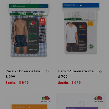
Pack x3 Boxer de tela para caballero - Multicolor
Pack x2 Camiseta interior escote V - caballero - Blanco
$
999
$
799
849
679
$
$