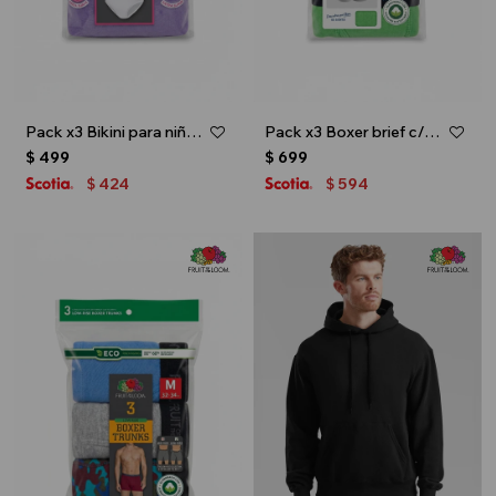
Pack x3 Bikini para niña - Multicolor
Pack x3 Boxer brief c/elástico en contraste - Multicolor
$
499
$
699
424
594
$
$