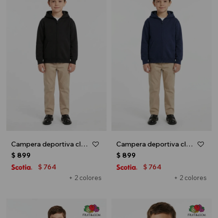
Campera deportiva clásica con capucha - UNISEX - Negro
Campera deportiva clásica con capucha - UNISEX - Azul marino
$
899
$
899
764
764
$
$
+ 2 colores
+ 2 colores