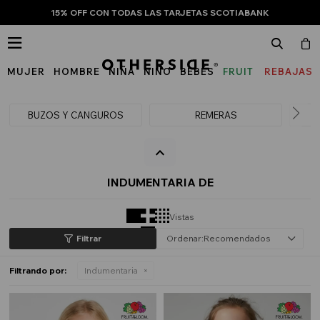
15% OFF CON TODAS LAS TARJETAS SCOTIABANK

MUJER
HOMBRE
NIÑA
NIÑO
BEBÉS
FRUIT
REBAJAS
OF
THE
BUZOS Y CANGUROS
REMERAS
LOOM
INDUMENTARIA DE
Vistas
Recomendados
Filtrando por:
Indumentaria