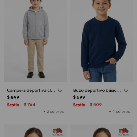
Campera deportiva clásica con capucha - UNISEX - Gris melange claro
Buzo deportivo básico escote redondo - UNISEX - Azul marino
$
899
$
599
764
509
$
$
+ 2 colores
+ 4 colores