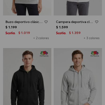
Buzo deportivo clásico con capucha - Gris melange claro
Campera deportiva clásica con capucha - UNISEX - Blanco
$
1.199
$
1.599
1.019
1.359
$
$
+ 2 colores
+ 3 colores