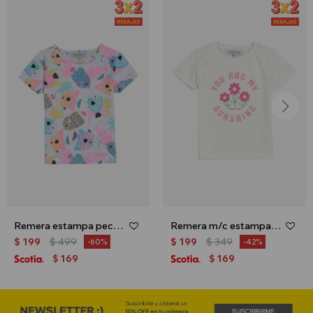
Remera estampa peces - Blanco
Remera m/c estampa floral - Crudo
$
199
$
499
$
199
$
349
60
42
169
169
$
$