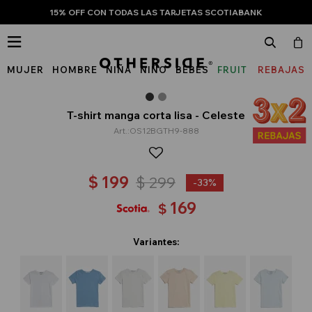
15% OFF CON TODAS LAS TARJETAS SCOTIABANK

MUJER
HOMBRE
NIÑA
NIÑO
BEBÉS
FRUIT
REBAJAS
OF
THE
T-shirt manga corta lisa - Celeste
OS12BGTH9-888
LOOM
$
199
$
299
33
169
$
Variantes: