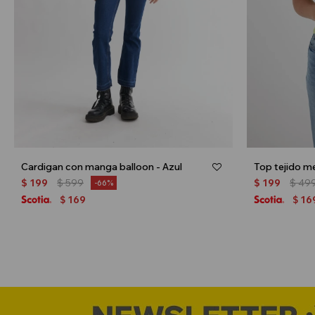
Cardigan con manga balloon - Azul
Top tejido me
$
199
$
599
$
199
$
49
66
169
16
$
$