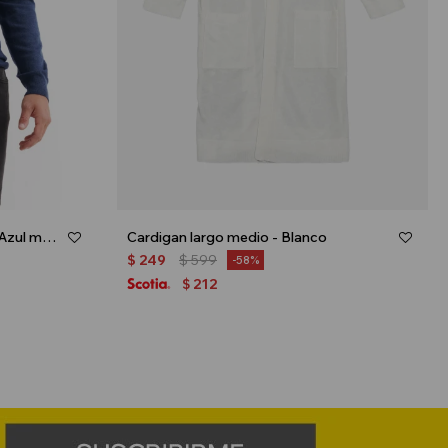
Sweater con cuello solapado - Azul marino
Cardigan largo medio - Blanco
$
249
$
599
58
212
$