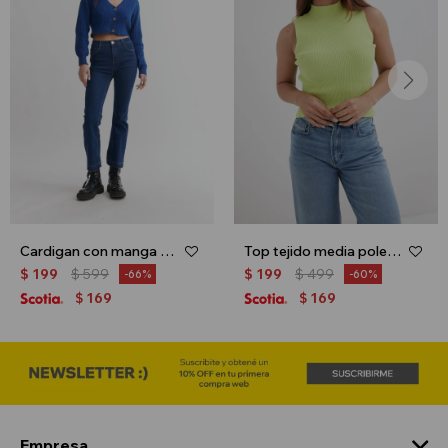
Cardigan con manga balloon - Azul
Top tejido media polera - Lima
$
199
$
599
$
199
$
499
66
60
169
169
$
$
Empresa