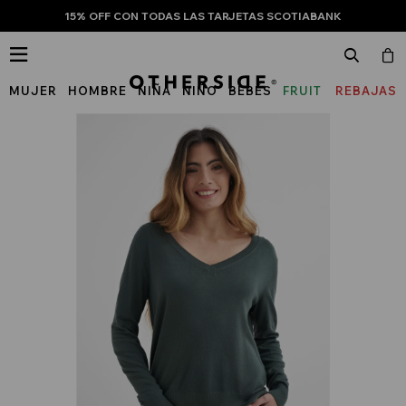
15% OFF CON TODAS LAS TARJETAS SCOTIABANK

MUJER
HOMBRE
NIÑA
NIÑO
BEBÉS
FRUIT
REBAJAS
OF
THE
LOOM