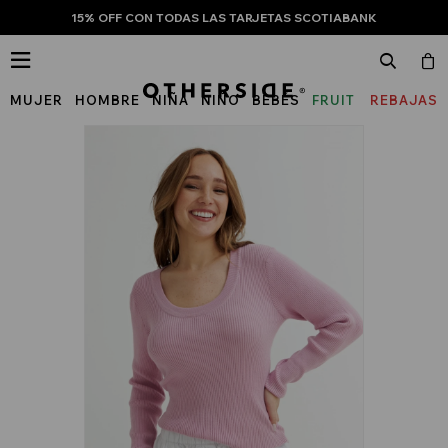
15% OFF CON TODAS LAS TARJETAS SCOTIABANK

MUJER
HOMBRE
NIÑA
NIÑO
BEBÉS
FRUIT
REBAJAS
OF
THE
LOOM