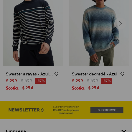
Sweater a rayas - Azul marino
Sweater degradé - Azul
$
299
$
699
$
299
$
699
57
57
254
254
$
$
Empresa