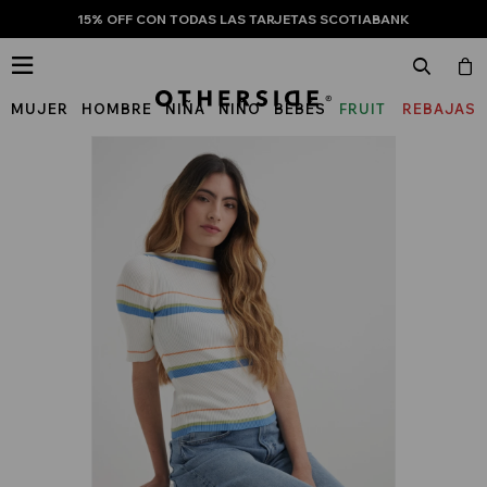
15% OFF CON TODAS LAS TARJETAS SCOTIABANK

MUJER
HOMBRE
NIÑA
NIÑO
BEBÉS
FRUIT
REBAJAS
OF
THE
LOOM