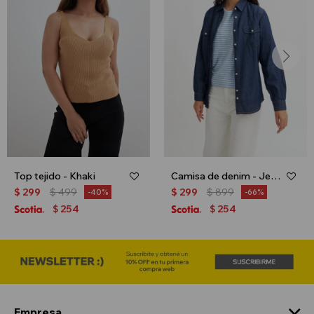
Top tejido - Khaki
Camisa de denim - Jean medio
$
299
$
499
$
299
$
899
40
66
254
254
$
$
Empresa