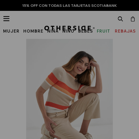
15% OFF CON TODAS LAS TARJETAS SCOTIABANK

MUJER
HOMBRE
NIÑA
NIÑO
BEBÉS
FRUIT
REBAJAS
OF
THE
LOOM