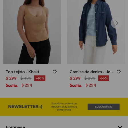
Top tejido - Khaki
Camisa de denim - Jean medio
$
299
$
499
$
299
$
899
40
66
254
254
$
$
Empresa