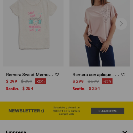
Remera Sweet Memories - Gris
Remera con aplique - Rosa palido
$
299
$
399
$
299
$
399
25
25
254
254
$
$
Empresa