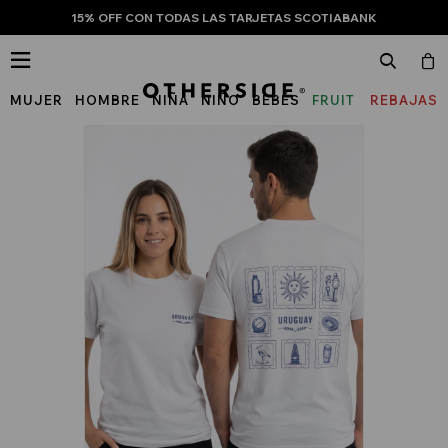
15% OFF CON TODAS LAS TARJETAS SCOTIABANK

MUJER
HOMBRE
NIÑA
NIÑO
BEBÉS
FRUIT
REBAJAS
OF
THE
LOOM