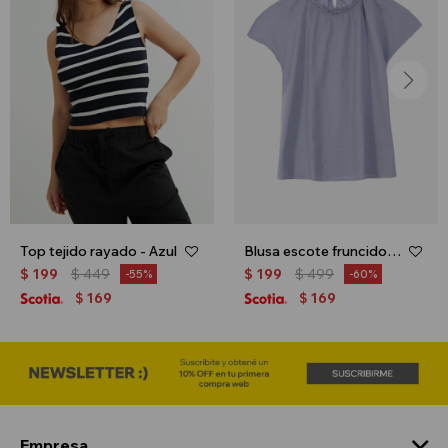
Top tejido rayado - Azul
Blusa escote fruncido - Celeste
$
199
$
449
$
199
$
499
55
60
169
169
$
$
Empresa