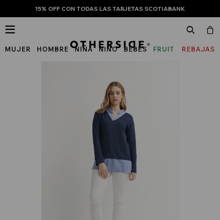
15% OFF CON TODAS LAS TARJETAS SCOTIABANK

MUJER
HOMBRE
NIÑA
NIÑO
BEBÉS
FRUIT
REBAJAS
OF
THE
LOOM