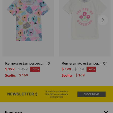
Remera estampa peces - Blanco
Remera m/c estampa floral - Crudo
$
199
$
499
$
199
$
349
60
42
169
169
$
$
Empresa