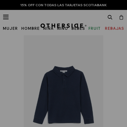
15% OFF CON TODAS LAS TARJETAS SCOTIABANK

MUJER
HOMBRE
NIÑA
NIÑO
BEBÉS
FRUIT
REBAJAS
OF
THE
LOOM