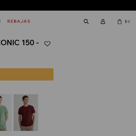
M
REBAJAS
$
0
CONIC 150 -