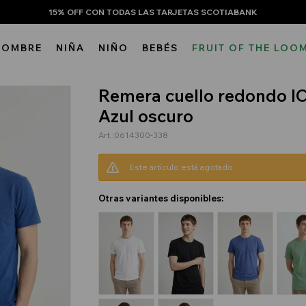
15% OFF CON TODAS LAS TARJETAS SCOTIABANK
HOMBRE
NIÑA
NIÑO
BEBÉS
FRUIT OF THE LOO
Remera cuello redondo I
Azul oscuro
0614300-338
Este artículo está agotado.
Otras variantes disponibles: