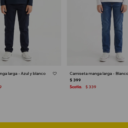
ga larga - Azul y blanco
Camiseta manga larga - Blanc
$
399
9
339
$