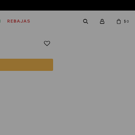
M
REBAJAS
$
0