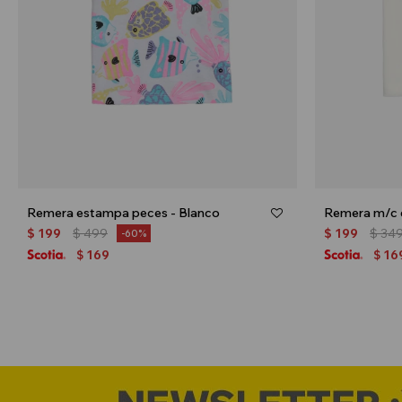
Remera estampa peces - Blanco
Remera m/c e
$
199
$
499
$
199
$
34
60
169
16
$
$