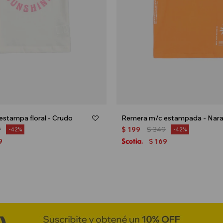
stampa floral - Crudo
Remera m/c estampada - Nara
9
$
199
$
349
42
42
9
169
$