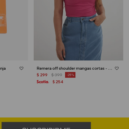
nja
Remera off shoulder mangas cortas - Fucsia
$
299
$
399
25
254
$