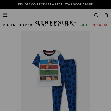
15% OFF CON TODAS LAS TARJETAS SCOTIABANK

MUJER
HOMBRE
NIÑA
NIÑO
BEBÉS
FRUIT
REBAJAS
OF
THE
LOOM