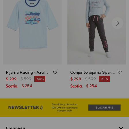
Pijama Racing - Azul marino
Conjunto pijama Sparkle - Celeste
$
299
$
599
$
299
$
599
50
50
254
254
$
$
Empresa