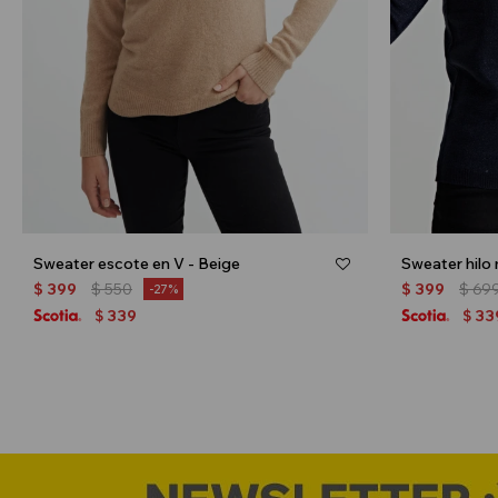
Sweater escote en V - Beige
Sweater hilo 
$
399
$
550
$
399
$
69
27
339
33
$
$