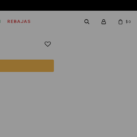
M
REBAJAS
$
0