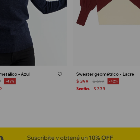
metálico - Azul
Sweater geométrico - Lacre
9
$
399
$
699
42
42
9
339
$