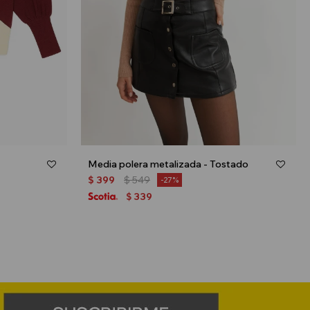
Media polera metalizada - Tostado
$
399
$
549
27
339
$