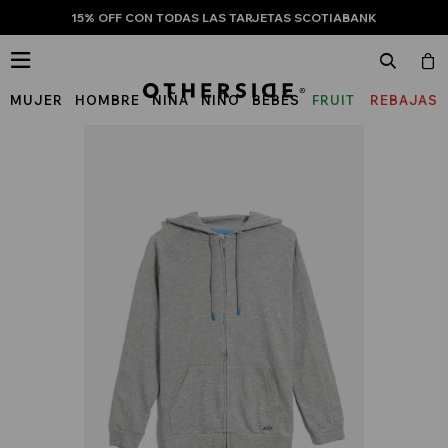
15% OFF CON TODAS LAS TARJETAS SCOTIABANK

MUJER
HOMBRE
NIÑA
NIÑO
BEBÉS
FRUIT
REBAJAS
OF
THE
LOOM