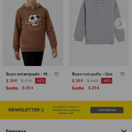
Buzo estampado - Marron
Buzo con puño - Gris
$
299
$
799
$
299
$
549
62
45
254
254
$
$
Empresa