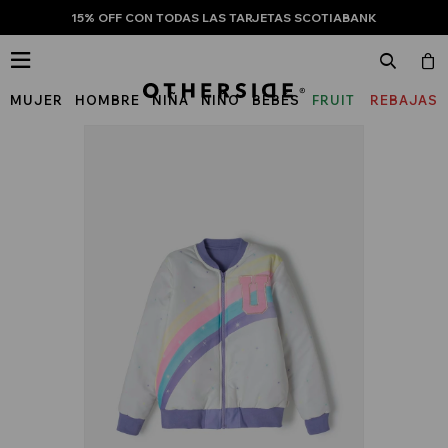
15% OFF CON TODAS LAS TARJETAS SCOTIABANK

MUJER
HOMBRE
NIÑA
NIÑO
BEBÉS
FRUIT
REBAJAS
OF
THE
LOOM