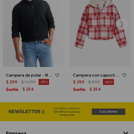
Campera de polar - Negro
Campera con capucha - Rojo
$
299
$
1.299
$
299
$
899
76
66
254
254
$
$
Empresa