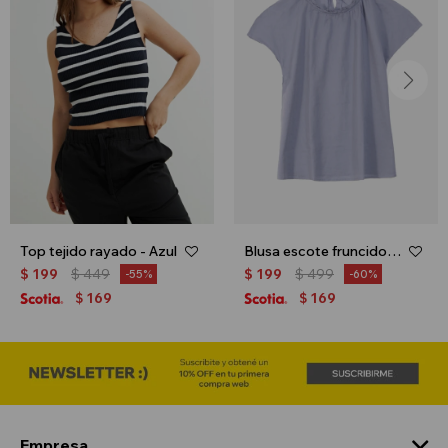
Top tejido rayado - Azul
Blusa escote fruncido - Celeste
$
199
$
449
$
199
$
499
55
60
169
169
$
$
Empresa