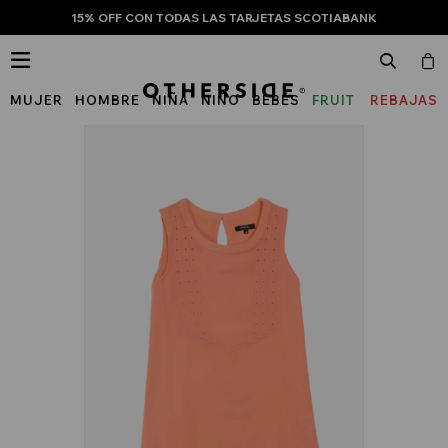
15% OFF CON TODAS LAS TARJETAS SCOTIABANK

MUJER
HOMBRE
NIÑA
NIÑO
BEBÉS
FRUIT
REBAJAS
OF
THE
LOOM