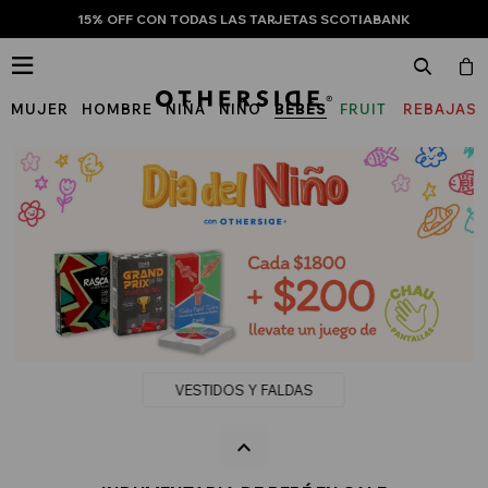
15% OFF CON TODAS LAS TARJETAS SCOTIABANK

MUJER
HOMBRE
NIÑA
NIÑO
BEBÉS
FRUIT
REBAJAS
OF
THE
LOOM
VESTIDOS Y FALDAS