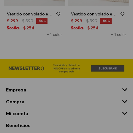
Vestido con volado en hombro - Terracota
Vestido con volado en hombro - Rosa
$
299
$
599
$
299
$
599
50
50
254
254
$
$
+ 1 color
+ 1 color
Empresa
Compra
Mi cuenta
Beneficios