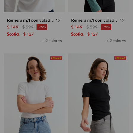
Remera m/l con volados en hombro - Crudo
Remera m/l con volados en hombro - Petroleo
$
149
$
599
$
149
$
599
75
75
127
127
$
$
+ 2 colores
+ 2 colores