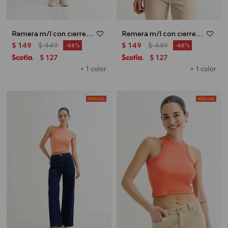
Remera m/l con cierre frontal - Lacre
Remera m/l con cierre frontal - Verde
$
149
$
449
$
149
$
449
66
66
127
127
$
$
+ 1 color
+ 1 color