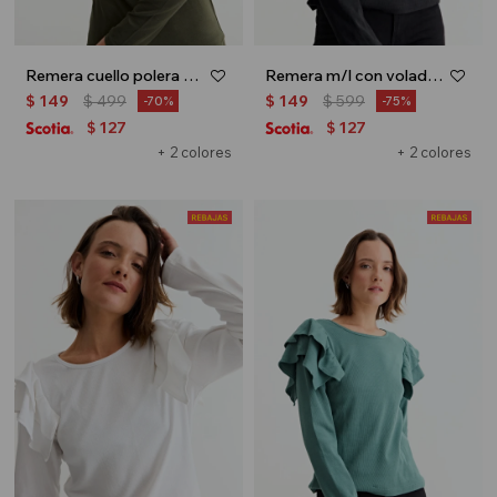
Remera cuello polera m/l básica - Verde oliva
Remera m/l con volados en hombro - Negro
$
149
$
499
$
149
$
599
70
75
127
127
$
$
+ 2 colores
+ 2 colores