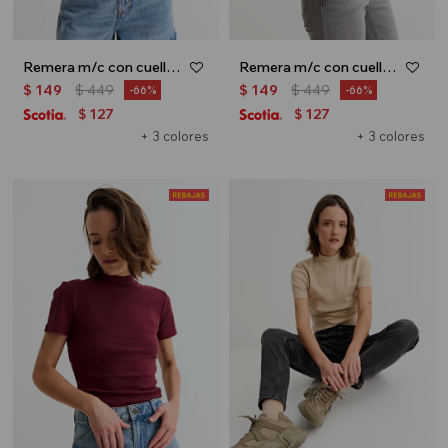
Remera m/c con cuello media polera - Blanco
Remera m/c con cuello media polera - Negro
$
149
$
449
$
149
$
449
66
66
127
127
$
$
+ 3 colores
+ 3 colores