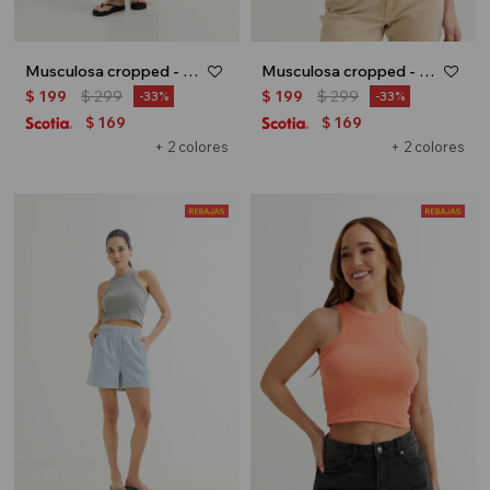
Musculosa cropped - Salmon
Musculosa cropped - Naranja
$
199
$
299
$
199
$
299
33
33
169
169
$
$
+ 2 colores
+ 2 colores