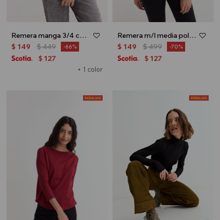
Remera manga 3/4 cuello bote - Negro
Remera m/l media polera - Negro
$
149
$
449
$
149
$
499
66
70
127
127
$
$
+ 1 color