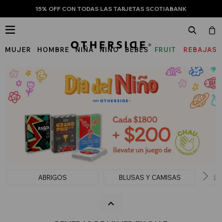
15% OFF CON TODAS LAS TARJETAS SCOTIABANK

MUJER
HOMBRE
NIÑA
NIÑO
BEBÉS
FRUIT
REBAJAS
OF
THE
LOOM
ABRIGOS
BLUSAS Y CAMISAS
BU