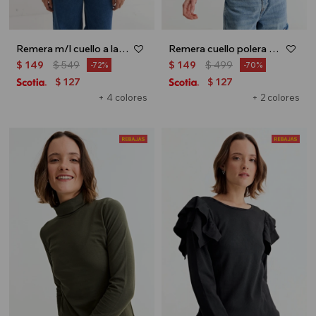
Remera m/l cuello a la base estampada - Blanco y rojo
Remera cuello polera m/l básica - Blanco
$
149
$
549
$
149
$
499
72
70
127
127
$
$
+ 4 colores
+ 2 colores