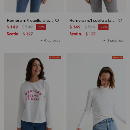
Remera m/l cuello a la base estampada - Negro
Remera m/l cuello a la base estampada - Blanco y negro
$
149
$
549
$
149
$
549
72
72
127
127
$
$
+ 4 colores
+ 4 colores