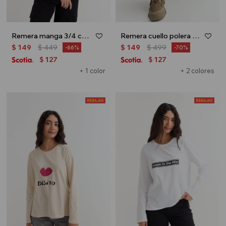
Remera manga 3/4 cuello bote - Bordo
Remera cuello polera m/l básica - Negro
$
149
$
449
$
149
$
499
66
70
127
127
$
$
+ 1 color
+ 2 colores