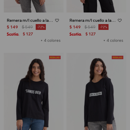
Remera m/l cuello a la base estampada - Rojo
Remera m/l cuello a la base estampada - Blanco
$
149
$
549
$
149
$
549
72
72
127
127
$
$
+ 4 colores
+ 4 colores