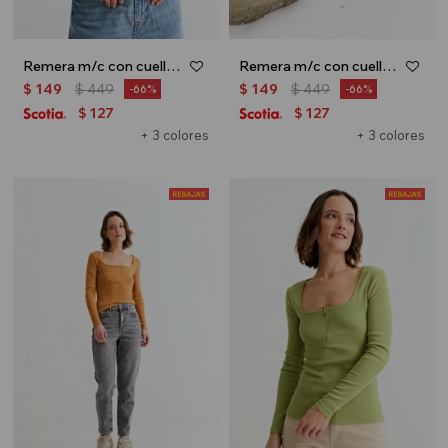
Remera m/c con cuello media polera - Bordo
Remera m/c con cuello media polera - Beige
$
149
$
449
$
149
$
449
66
66
127
127
$
$
+ 3 colores
+ 3 colores