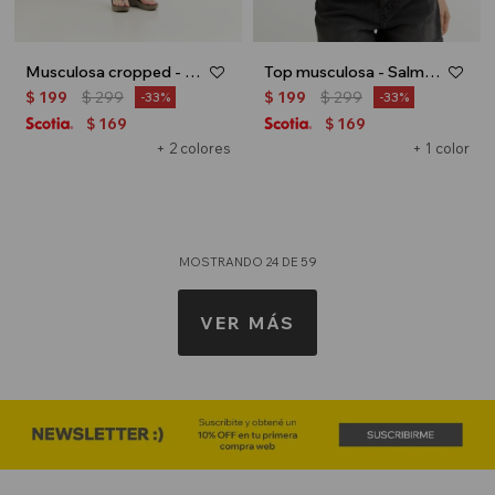
Musculosa cropped - Gris
Top musculosa - Salmon
$
199
$
299
$
199
$
299
33
33
169
169
$
$
+ 2 colores
+ 1 color
MOSTRANDO
24
DE
59
VER MÁS