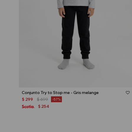
Talle
Conjunto Try to Stop me - Gris melange
$
299
$
699
57
254
$