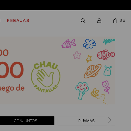
M
REBAJAS
$
0
CONJUNTOS
PIJAMAS