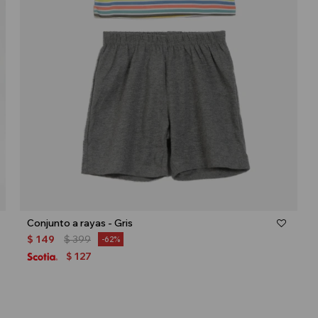
Talle
Conjunto a rayas - Gris
$
149
$
399
62
127
$