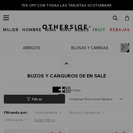
15% OFF CON TODAS LAS TARJETAS SCOTIABANK

MUJER
HOMBRE
NIÑA
NIÑO
BEBÉS
FRUIT
REBAJAS
OF
THE
ABRIGOS
BLUSAS Y CAMISAS
BU
LOOM
BUZOS Y CANGUROS DE EN SALE
Vistas
Recomendados
Filtrando por:
Indumentaria
Buzos y Canguros
Otherside
Quitar filtros