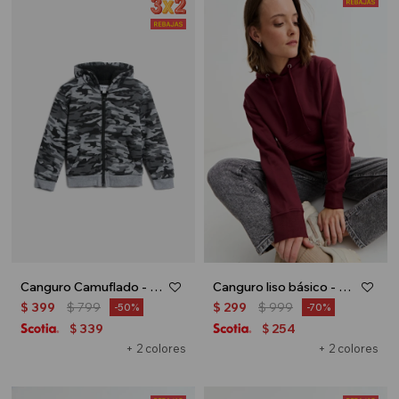
Canguro Camuflado - Gris
Canguro liso básico - Bordo
$
399
$
799
$
299
$
999
50
70
339
254
$
$
+ 2 colores
+ 2 colores