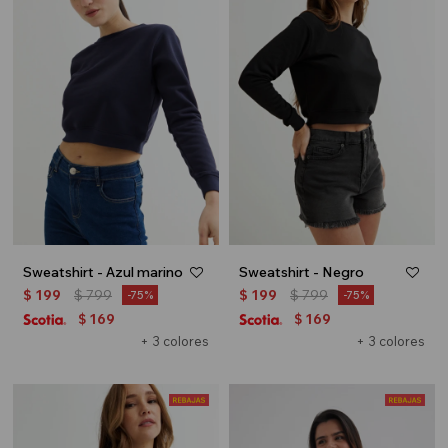
Sweatshirt - Azul marino
Sweatshirt - Negro
$
199
$
799
$
199
$
799
75
75
169
169
$
$
+ 3 colores
+ 3 colores