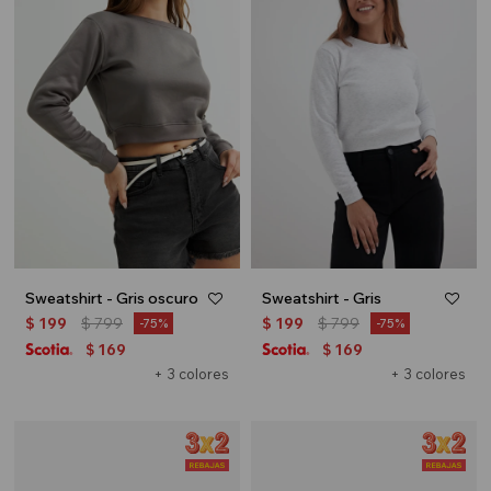
Sweatshirt - Gris oscuro
Sweatshirt - Gris
$
199
$
799
$
199
$
799
75
75
169
169
$
$
+ 3 colores
+ 3 colores