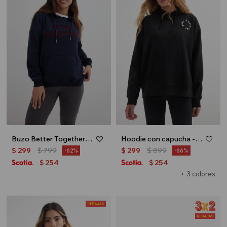
Buzo Better Together - Azul marino
Hoodie con capucha - Negro
$
299
$
799
$
299
$
899
62
66
254
254
$
$
+ 3 colores