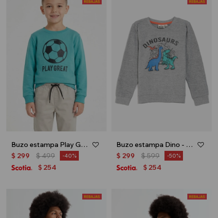
Buzo estampa Play Great - Turquesa
Buzo estampa Dino - Gris melange
$
299
$
499
$
299
$
599
40
50
254
254
$
$