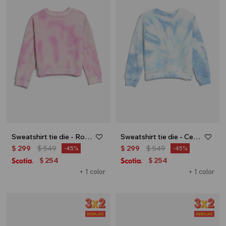
Sweatshirt tie die - Rosado
Sweatshirt tie die - Celeste
$
299
$
549
$
299
$
549
45
45
254
254
$
$
+ 1 color
+ 1 color