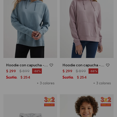
Hoodie con capucha - Celeste
Hoodie con capucha - Rosa
$
299
$
899
$
299
$
899
66
66
254
254
$
$
+ 3 colores
+ 3 colores