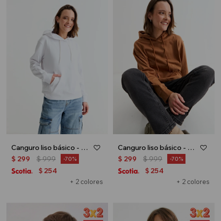
Canguro liso básico - Blanco
Canguro liso básico - Tostado
$
299
$
999
$
299
$
999
70
70
254
254
$
$
+ 2 colores
+ 2 colores