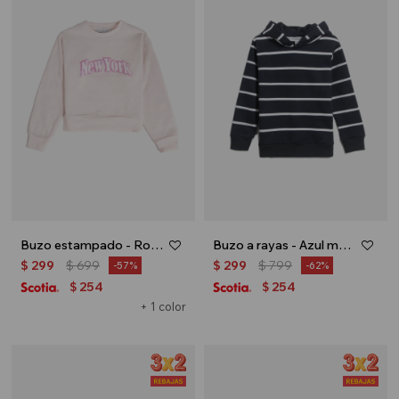
Buzo estampado - Rosa palido
Buzo a rayas - Azul marino
$
299
$
699
$
299
$
799
57
62
254
254
$
$
+ 1 color