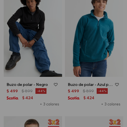
Buzo de polar - Negro
Buzo de polar - Azul piedra
$
499
$
899
$
499
$
899
44
44
424
424
$
$
+ 3 colores
+ 3 colores