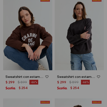
Sweatshirt con estampa Charme de Paris - Marron
Sweatshirt con estampa en espalda - Gris oscuro
$
299
$
899
$
299
$
899
66
66
254
254
$
$