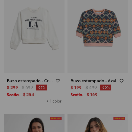
Buzo estampado - Crudo
Buzo estampado - Azul
$
299
$
699
$
199
$
499
57
60
254
169
$
$
+ 1 color