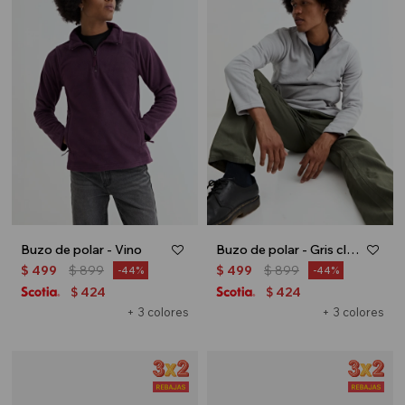
Buzo de polar - Vino
Buzo de polar - Gris claro
$
499
$
899
$
499
$
899
44
44
424
424
$
$
+ 3 colores
+ 3 colores