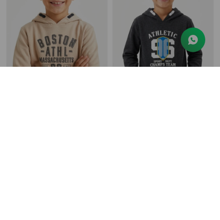
Buzo estampado - Beige
Buzo estampado - Gris oscuro
$
299
$
799
$
299
$
799
62
62
254
254
$
$
+ 4 colores
+ 4 colores