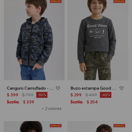
Canguro Camuflado - Azul
Buzo estampa Good Vibes - Gris oscuro
$
399
$
799
$
299
$
499
50
40
339
254
$
$
+ 2 colores