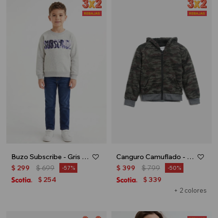
Buzo Subscribe - Gris melange
Canguro Camuflado - Verde
$
299
$
699
$
399
$
799
57
50
254
339
$
$
+ 2 colores