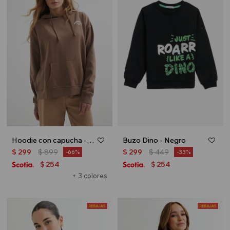
Hoodie con capucha - Marron
Buzo Dino - Negro
$
299
$
899
$
299
$
449
66
33
254
254
$
$
+ 3 colores