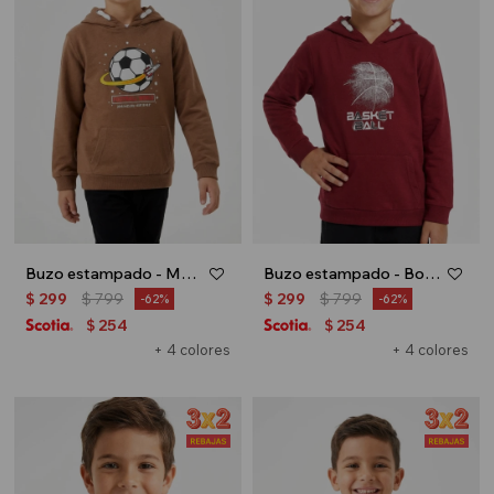
Buzo estampado - Marron
Buzo estampado - Bordo
$
299
$
799
$
299
$
799
62
62
254
254
$
$
+ 4 colores
+ 4 colores