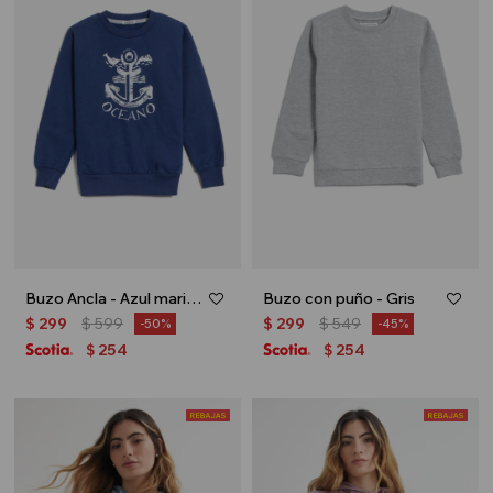
Buzo Ancla - Azul marino
Buzo con puño - Gris
$
299
$
599
$
299
$
549
50
45
254
254
$
$