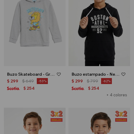
Buzo Skateboard - Gris melange
Buzo estampado - Negro
$
299
$
649
$
299
$
799
53
62
254
254
$
$
+ 4 colores