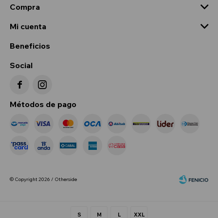
Compra
Mi cuenta
Beneficios
Social


Métodos de pago
© Copyright 2026 / Otherside
S
M
L
XXL