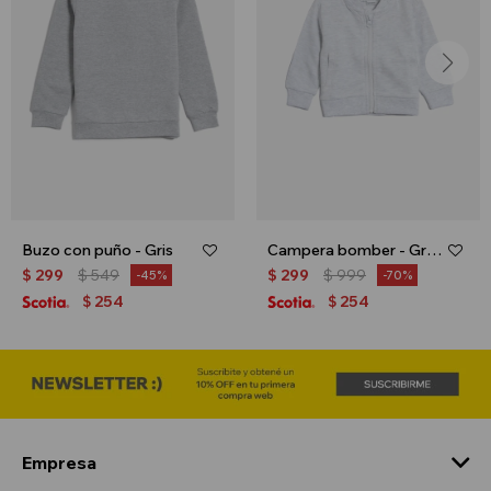
Buzo con puño - Gris
Campera bomber - Gris melange
$
299
$
549
$
299
$
999
45
70
254
254
$
$
Empresa