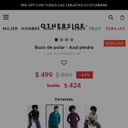
15% OFF CON TODAS LAS TARJETAS SCOTIABANK

MUJER
HOMBRE
NIÑA
NIÑO
BEBÉS
FRUIT
REBAJAS
OF
THE
Buzo de polar - Azul piedra
OS11MGRW1-95
LOOM
$
499
$
899
44
424
$
Variantes: