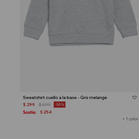
Talle
Sweatshirt cuello a la base - Gris melange
$
299
$
599
50
254
$
+ 1 color