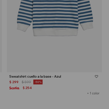
Talle
Sweatshirt cuello a la base - Azul
$
299
$
599
50
254
$
+ 1 color