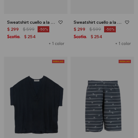
Sweatshirt cuello a la base - Gris melange
Sweatshirt cuello a la base - Azul
$
299
$
599
$
299
$
599
50
50
254
254
$
$
+ 1 color
+ 1 color