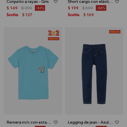
Conjunto a rayas - Gris
Short cargo con elástico - Beige
$
149
$
399
$
199
$
599
62
66
127
169
$
$
Remera m/c con estampa 1984 - Celeste
Legging de jean - Azul oscuro