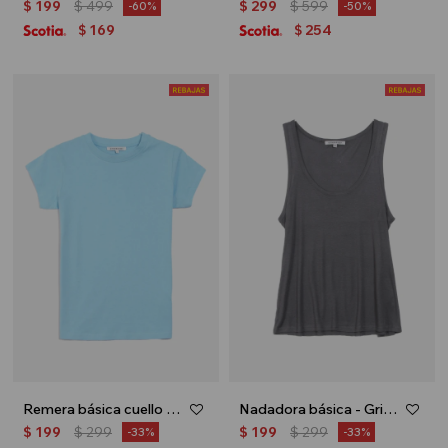
$
199
$
499
$
299
$
599
60
50
169
254
$
$
Remera básica cuello redondo - Celeste
Nadadora básica - Gris oscuro
$
199
$
299
$
199
$
299
33
33