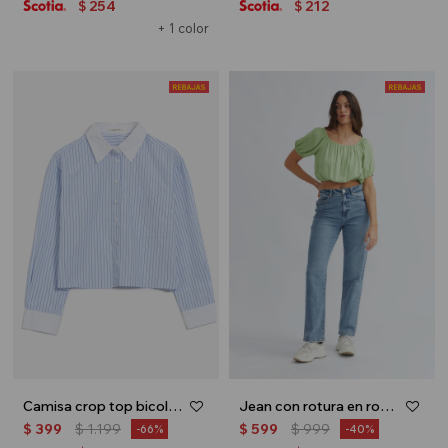
254
212
$
$
+ 1 color
Camisa crop top bicolor - Celeste
Jean con rotura en rodilla - Jean medio
$
399
$
1.199
$
599
$
999
66
40