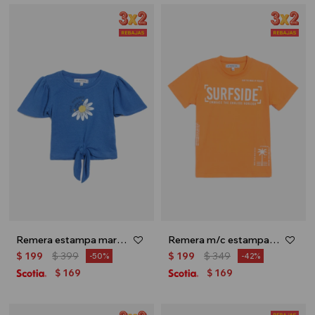
Remera estampa margarita - Azul
Remera m/c estampada - Naranja
$
199
$
399
$
199
$
349
50
42
169
169
$
$