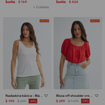
169
424
$
$
+ 2 colores
Nadadora básica - Blanco
Blusa off shoulder crop top - Rojo
$
199
$
299
$
299
$
1.199
33
75