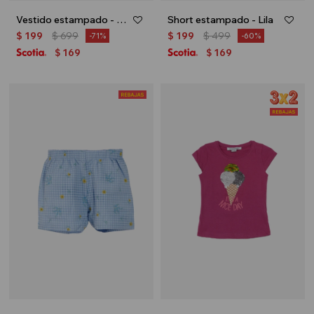
Vestido estampado - Naranja
Short estampado - Lila
$
199
$
699
$
199
$
499
71
60
169
169
$
$