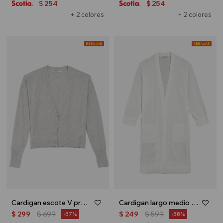
254
254
$
$
+ 2 colores
+ 2 colores
Cardigan escote V profundo - Gris
Cardigan largo medio - Blanco
$
299
$
699
$
249
$
599
57
58