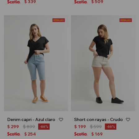
339
509
$
$
Denim capri - Azul claro
Short con rayas - Crudo
$
299
$
899
$
199
$
599
66
66
254
169
$
$