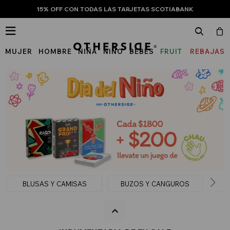
15% OFF CON TODAS LAS TARJETAS SCOTIABANK

MUJER
HOMBRE
NIÑA
NIÑO
BEBÉS
FRUIT
REBAJAS
OF
THE
LOOM
BLUSAS Y CAMISAS
BUZOS Y CANGUROS