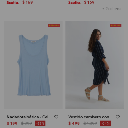
169
169
$
$
+ 2 colores
Nadadora básica - Celeste
Vestido camisero con lazo - Azul marino
$
199
$
299
$
499
$
1.399
33
64