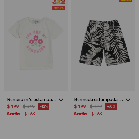
Remera m/c estampa floral - Crudo
Bermuda estampada - Gris oscuro
$
199
$
349
$
199
$
499
42
60
169
169
$
$