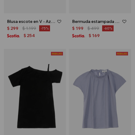
Blusa escote en V - Azul marino
Bermuda estampada - Gris
$
299
$
1.199
$
199
$
499
75
60
254
169
$
$