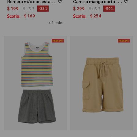
Remera m/c con estampa de helado - Lila
Camisa manga corta - Celeste
$
199
$
299
$
299
$
599
33
50
169
254
$
$
+ 1 color