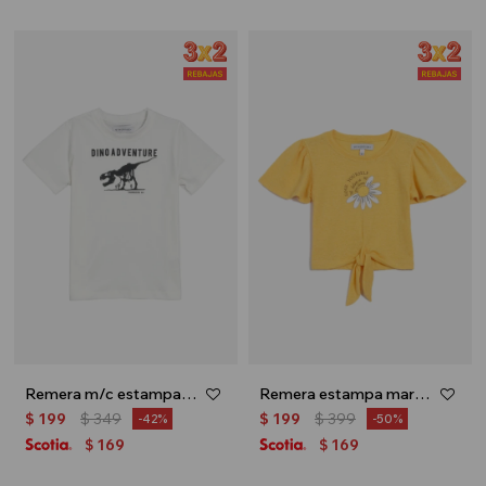
Remera m/c estampa dino - Crudo
Remera estampa margarita - Amarillo
$
199
$
349
$
199
$
399
42
50
169
169
$
$