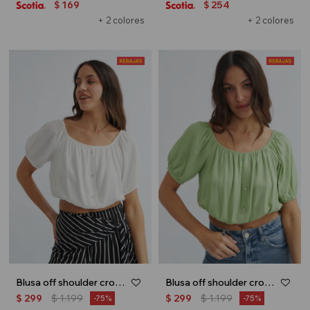
169
254
$
$
+ 2 colores
+ 2 colores
Blusa off shoulder crop top - Blanco
Blusa off shoulder crop top - Verde lima
$
299
$
1.199
$
299
$
1.199
75
75