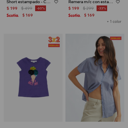
Short estampado - Celeste
Remera m/c con estampa de helado - Fucsia
$
199
$
499
$
199
$
299
60
33
169
169
$
$
+ 1 color