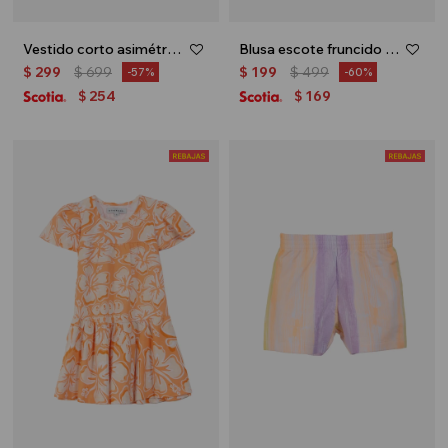
Vestido corto asimétrico - Negro
Blusa escote fruncido - Celeste
$
299
$
699
$
199
$
499
57
60
254
169
$
$