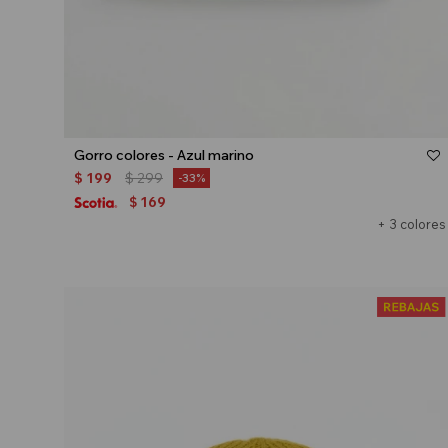
Talle
Gorro colores - Azul marino
$
199
$
299
33
169
$
+ 3 colores