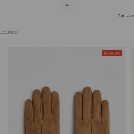
7 artícul
itar filtros