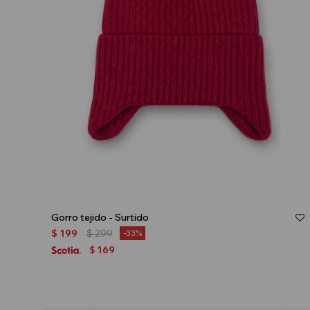
Talle
Gorro tejido - Surtido
$
199
$
299
33
169
$