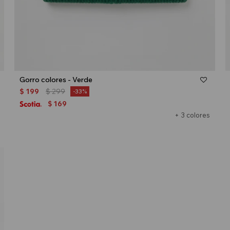
Talle
Gorro colores - Verde
$
199
$
299
33
169
$
+ 3 colores