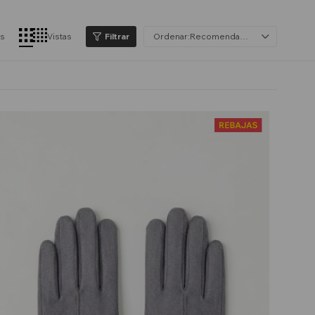
os
Vistas
Recomendados