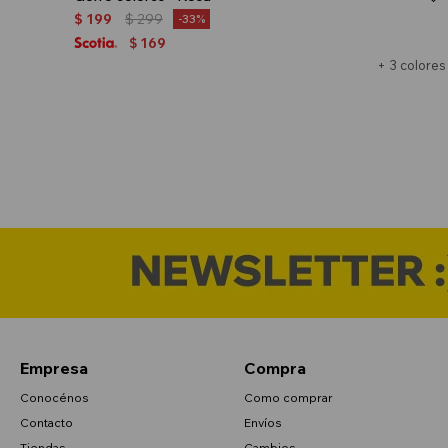
$
199
$
299
33
169
$
+ 3 colores
Empresa
Compra
Conocénos
Como comprar
Contacto
Envíos
Tiendas
Cambios