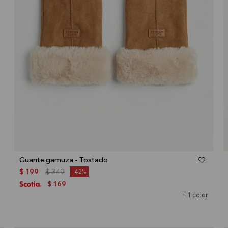
Talle
Guante gamuza - Tostado
$
199
$
349
42
169
$
+ 1 color