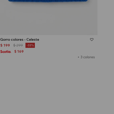
Talle
Gorro colores - Celeste
$
199
$
299
33
169
$
+ 3 colores