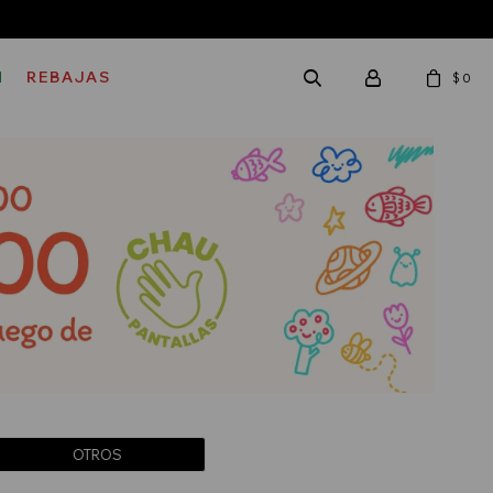
M
REBAJAS
$
0
OTROS