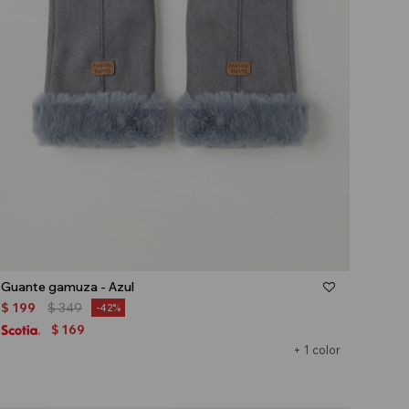
Talle
Guante gamuza - Azul
$
199
$
349
42
169
$
+ 1 color