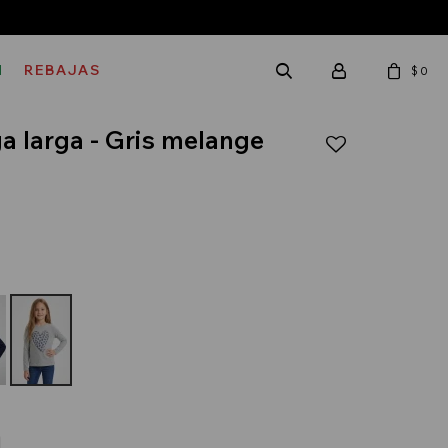
M
REBAJAS
$
0
 larga - Gris melange