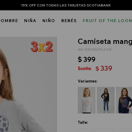
15% OFF CON TODAS LAS TARJETAS SCOTIABANK
HOMBRE
NIÑA
NIÑO
BEBÉS
FRUIT OF THE LOO
Camiseta manga
OS13GGTL2-69
$
399
339
$
Variantes:
Talle: