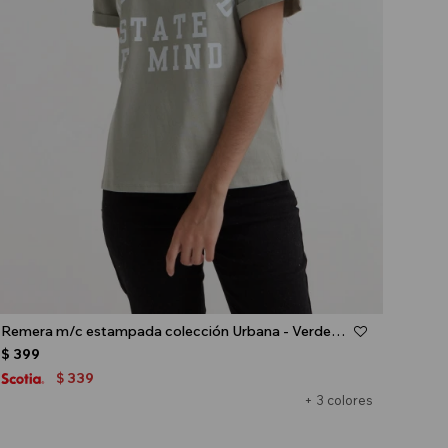
Talle
Remera m/c estampada colección Urbana - Verde oliva
$
399
339
$
+ 3 colores