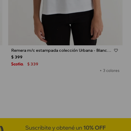
Talle
Remera m/c estampada colección Urbana - Blanco y rojo
$
399
339
$
+ 3 colores