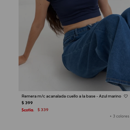
Talle
Remera m/c acanalada cuello a la base - Azul marino
$
399
339
$
+ 3 colores