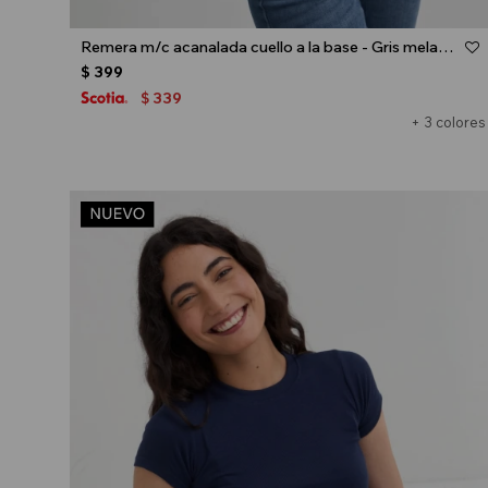
Talle
Remera m/c acanalada cuello a la base - Gris melange
$
399
339
$
+ 3 colores