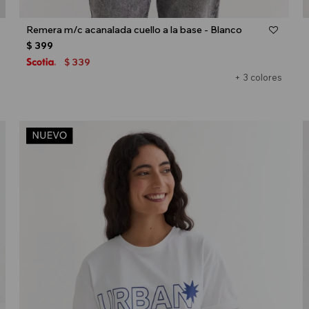
Talle
Remera m/c acanalada cuello a la base - Blanco
$
399
339
$
+ 3 colores