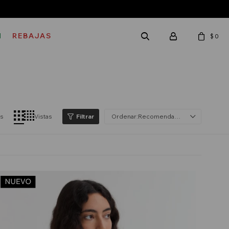
M
REBAJAS
$
0
os
Vistas
Recomendados