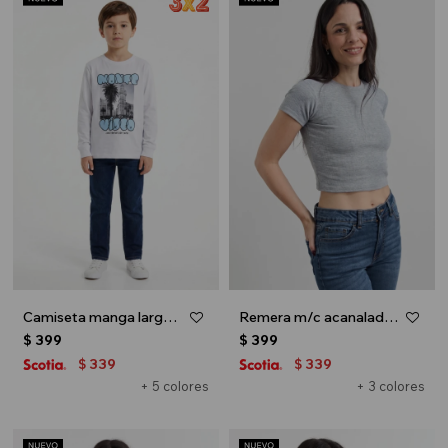
Camiseta manga larga - Blanco y celeste
Remera m/c acanalada cuello a la base - Gris melange
$
399
$
399
339
339
$
$
+ 5 colores
+ 3 colores