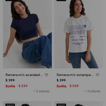
Remera m/c acanalada cuello a la base - Azul marino
Remera m/c estampada colección Urbana - Blanco
$
399
$
399
339
339
$
$
+ 3 colores
+ 3 colores