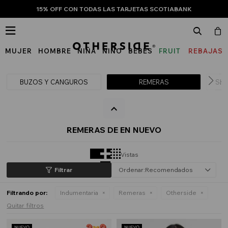
15% OFF CON TODAS LAS TARJETAS SCOTIABANK

MUJER
HOMBRE
NIÑA
NIÑO
BEBÉS
FRUIT
REBAJAS
OF
THE
BUZOS Y CANGUROS
REMERAS
SHO
LOOM
REMERAS DE EN NUEVO
Vistas
Recomendados
Filtrando por:
Indumentaria
Remeras
Otherside
Quitar filtros