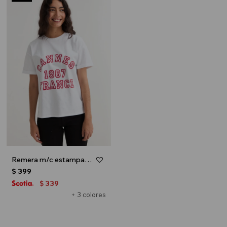
Remera m/c estampada colección Urbana - Blanco y rojo
$
399
339
$
+ 3 colores