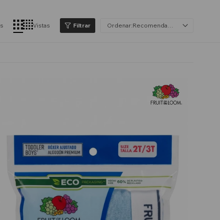
os
Vistas
Recomendados