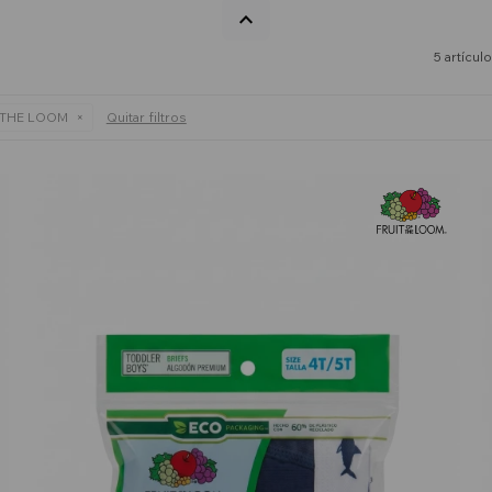
5 artícul
 THE LOOM
Quitar filtros