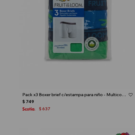
Talle
Pack x3 Boxer brief c/estampa para niño - Multicolor
$
749
637
$