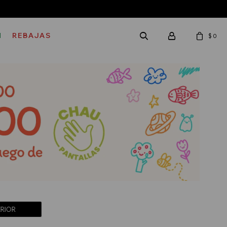
M
REBAJAS
$
0
ERIOR