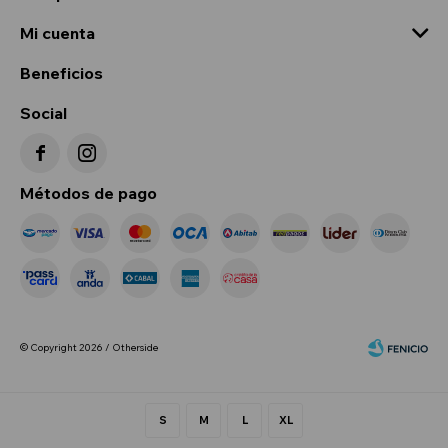
Mi cuenta
Beneficios
Social


Métodos de pago
© Copyright 2026 / Otherside
S
M
L
XL