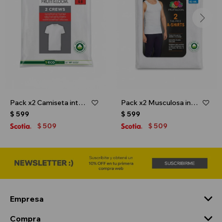
Pack x2 Camiseta interior - infantil - Blanco
Pack x2 Musculosa interior para caballero - Blanco
$
599
$
599
509
509
$
$
Empresa
Compra