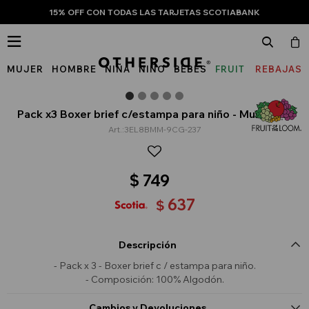
15% OFF CON TODAS LAS TARJETAS SCOTIABANK

MUJER
HOMBRE
NIÑA
NIÑO
BEBÉS
FRUIT
REBAJAS
OF
THE
Pack x3 Boxer brief c/estampa para niño - Multicolor
3EL8BMM-9CG-237
LOOM
$
749
637
$
Descripción
- Pack x 3 - Boxer brief c / estampa para niño.
- Composición: 100% Algodón.
Cambios y Devoluciones