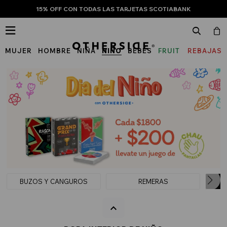
15% OFF CON TODAS LAS TARJETAS SCOTIABANK

MUJER
HOMBRE
NIÑA
NIÑO
BEBÉS
FRUIT
REBAJAS
OF
THE
LOOM
BUZOS Y CANGUROS
REMERAS