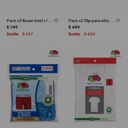
Pack x3 Boxer brief c/estampa para niño - Multicolor
Pack x2 Slip para niño toddler - Multicolor
$
749
$
499
637
424
$
$