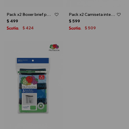
Pack x2 Boxer brief para niño toddler - Multicolor
Pack x2 Camiseta interior - infantil - Blanco
$
499
$
599
424
509
$
$