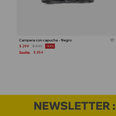
Talle
Campera con capucha - Negro
$
299
$
849
64
254
$