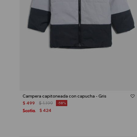
Talle
Campera capitoneada con capucha - Gris
$
499
$
1.199
58
424
$