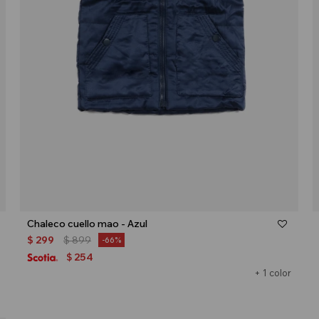
Talle
Chaleco cuello mao - Azul
$
299
$
899
66
254
$
+ 1 color