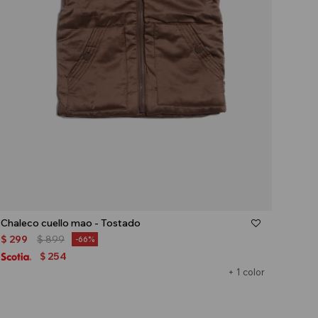
Talle
Chaleco cuello mao - Tostado
$
299
$
899
66
254
$
+ 1 color