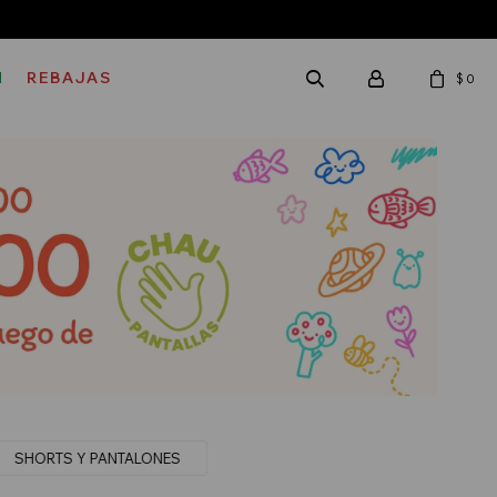
M
REBAJAS
$
0
SHORTS Y PANTALONES