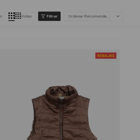
os
Vistas
Recomendados