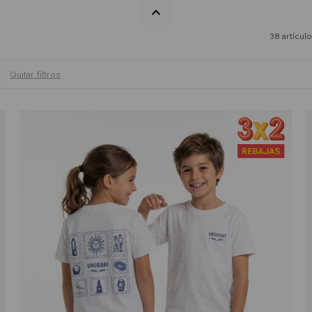
38 artícul
Quitar filtros