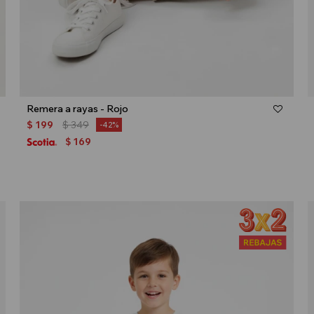
Talle
Remera a rayas - Rojo
$
199
$
349
42
169
$