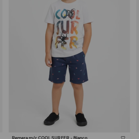
Talle
Remera m/c COOL SURFER - Blanco