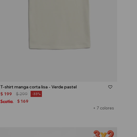
Talle
T-shirt manga corta lisa - Verde pastel
$
199
$
299
33
169
$
+ 7 colores