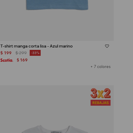
Talle
T-shirt manga corta lisa - Azul marino
$
199
$
299
33
169
$
+ 7 colores