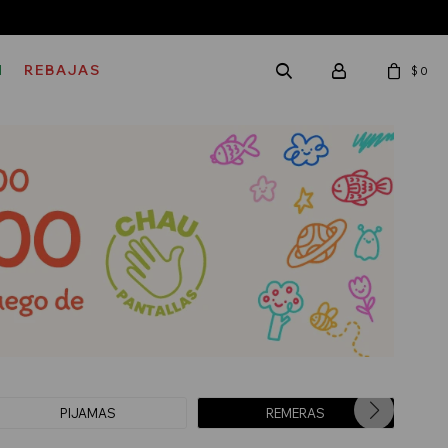
M
REBAJAS
$
0
PIJAMAS
REMERAS