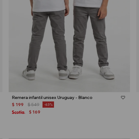
Talle
Remera infantil unisex Uruguay - Blanco
$
199
$
549
63
169
$