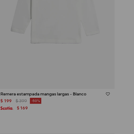
Talle
Remera estampada mangas largas - Blanco
$
199
$
399
50
169
$