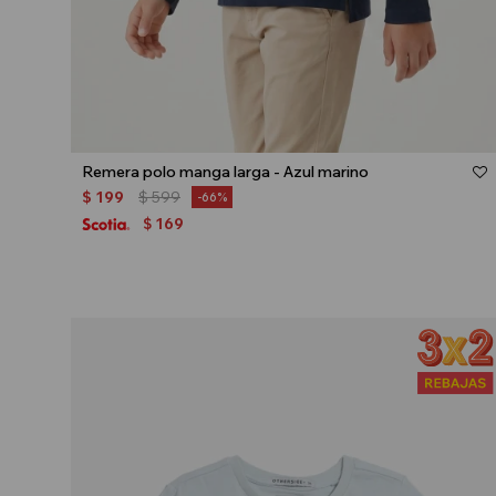
Talle
Remera polo manga larga - Azul marino
$
199
$
599
66
169
$