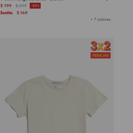
$
199
$
299
33
169
$
+ 7 colores