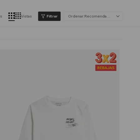
os
Vistas
Recomendados