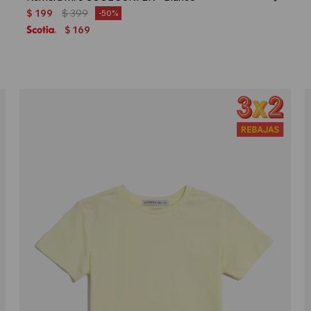
$
199
$
399
50
169
$