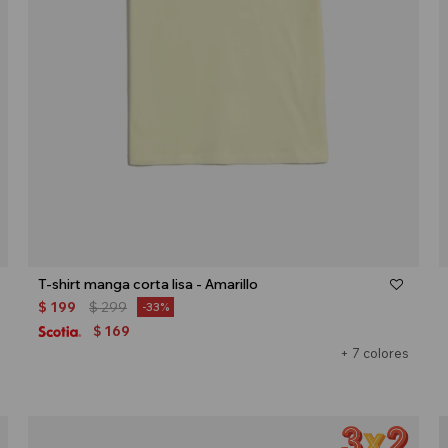
Talle
T-shirt manga corta lisa - Amarillo
$
199
$
299
33
169
$
+ 7 colores