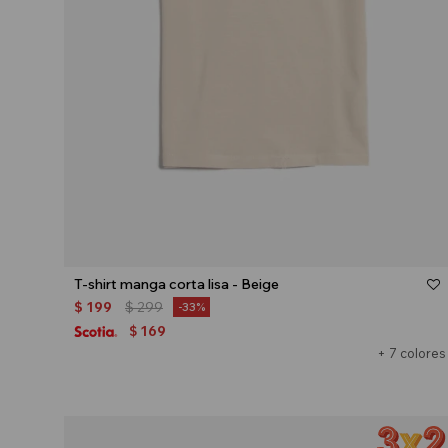
Talle
T-shirt manga corta lisa - Beige
$
199
$
299
33
169
$
+ 7 colores