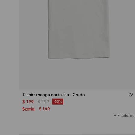
Talle
T-shirt manga corta lisa - Crudo
$
199
$
299
33
169
$
+ 7 colores