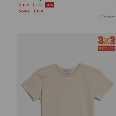
$
199
$
299
33
169
$
+ 7 colores