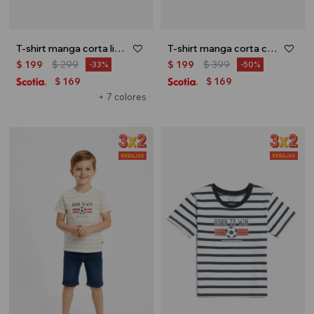
T-shirt manga corta lisa - Celeste
T-shirt manga corta con diseño - Amarillo
$
199
$
299
$
199
$
399
33
50
169
169
$
$
+ 7 colores