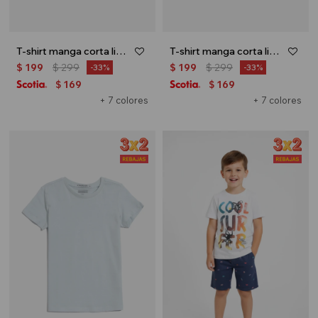
T-shirt manga corta lisa - Crudo
T-shirt manga corta lisa - Azul marino
$
199
$
299
$
199
$
299
33
33
169
169
$
$
+ 7 colores
+ 7 colores