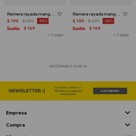
Remera rayada manga corta - Azul marino
Remera rayada manga corta - Verde menta
$
199
$
399
$
199
$
399
50
50
169
169
$
$
+ 1 color
+ 1 color
MOSTRANDO
16
DE
16
Empresa
Compra