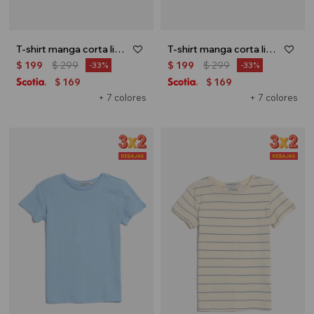
T-shirt manga corta lisa - Amarillo
T-shirt manga corta lisa - Verde pastel
$
199
$
299
$
199
$
299
33
33
169
169
$
$
+ 7 colores
+ 7 colores