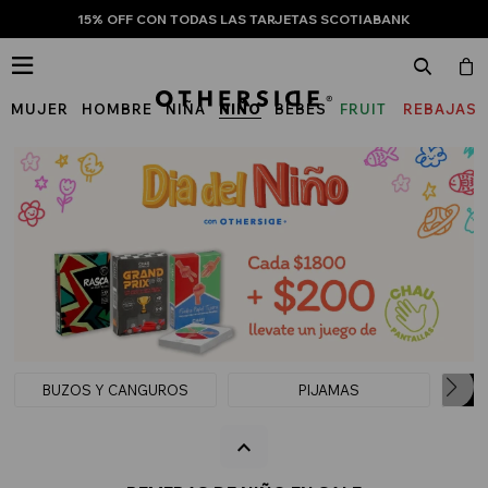
15% OFF CON TODAS LAS TARJETAS SCOTIABANK

MUJER
HOMBRE
NIÑA
NIÑO
BEBÉS
FRUIT
REBAJAS
OF
THE
LOOM
BUZOS Y CANGUROS
PIJAMAS