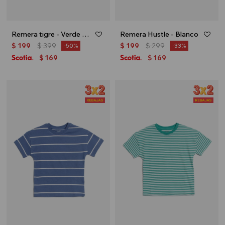
Remera tigre - Verde musgo
Remera Hustle - Blanco
$
199
$
399
$
199
$
299
50
33
169
169
$
$