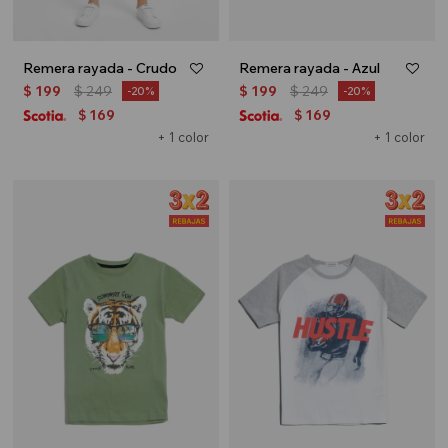
Remera rayada - Crudo
Remera rayada - Azul
$
199
$
249
$
199
$
249
20
20
169
169
$
$
+ 1 color
+ 1 color