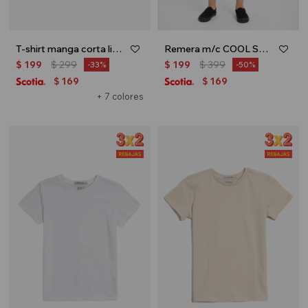
T-shirt manga corta lisa - Azul claro
Remera m/c COOL SURFER - Blanco
$
199
$
299
$
199
$
399
33
50
169
169
$
$
+ 7 colores