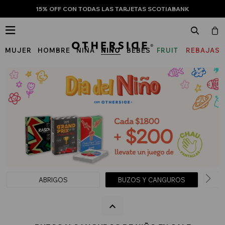
15% OFF CON TODAS LAS TARJETAS SCOTIABANK

MUJER
HOMBRE
NIÑA
NIÑO
BEBÉS
FRUIT
REBAJAS
OF
THE
LOOM
ABRIGOS
BUZOS Y CANGUROS