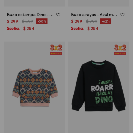
Buzo estampa Dino - Gris melange
Buzo a rayas - Azul marino
$
299
$
599
$
299
$
799
50
62
254
254
$
$