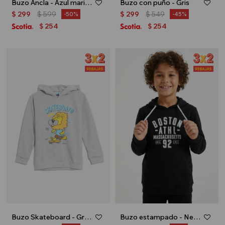
Buzo Ancla - Azul marino
Buzo con puño - Gris
$
299
$
599
$
299
$
549
50
45
254
254
$
$
Buzo Skateboard - Gris melange
Buzo estampado - Negro