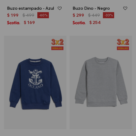
Buzo estampado - Azul
Buzo Dino - Negro
$
199
$
499
$
299
$
449
60
33
169
254
$
$