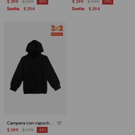
$
299
$
599
$
299
$
999
50
70
254
254
$
$
Campera con capucha - Niño - Negro
$
299
$
799
62