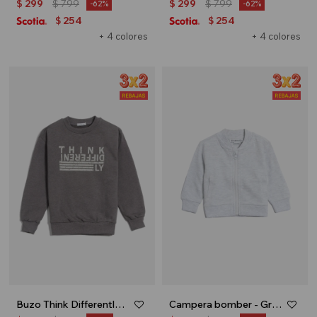
$
299
$
799
$
299
$
799
62
62
254
254
$
$
+ 4 colores
+ 4 colores
Buzo Think Differently - Gris
Campera bomber - Gris melange