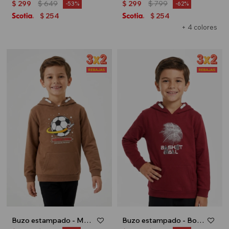
$
299
$
649
$
299
$
799
53
62
254
254
$
$
+ 4 colores
Buzo estampado - Marron
Buzo estampado - Bordo