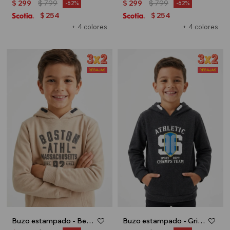
$
299
$
799
$
299
$
799
62
62
254
254
$
$
+ 4 colores
+ 4 colores
Buzo estampado - Beige
Buzo estampado - Gris oscuro