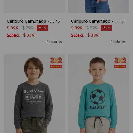
Canguro Camuflado - Gris
Canguro Camuflado - Azul
$
399
$
799
$
399
$
799
50
50
339
339
$
$
+ 2 colores
+ 2 colores