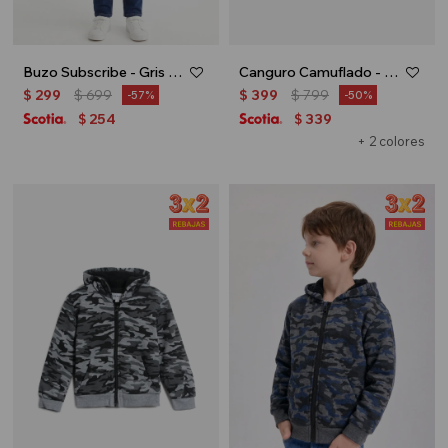
Buzo Subscribe - Gris melange
Canguro Camuflado - Verde
$
299
$
699
$
399
$
799
57
50
254
339
$
$
+ 2 colores