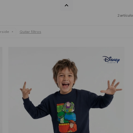
2 artícul
rside
Quitar filtros