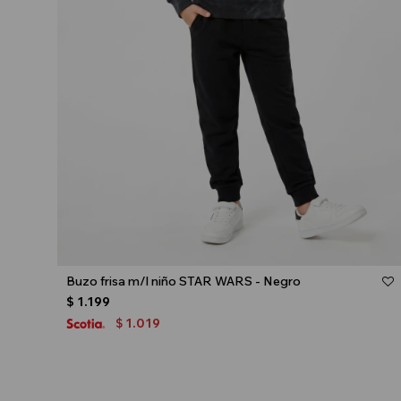
Talle
Buzo frisa m/l niño STAR WARS - Negro
$
1.199
1.019
$