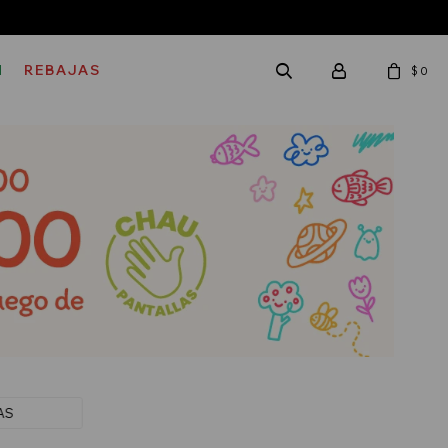
M
REBAJAS
$
0
AS