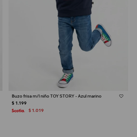
Talle
Buzo frisa m/l niño TOY STORY - Azul marino
$
1.199
1.019
$