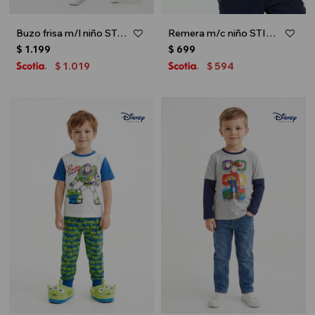
Buzo frisa m/l niño STAR WARS - Negro
Remera m/c niño STITCH - Azul
$
1.199
$
699
1.019
594
$
$