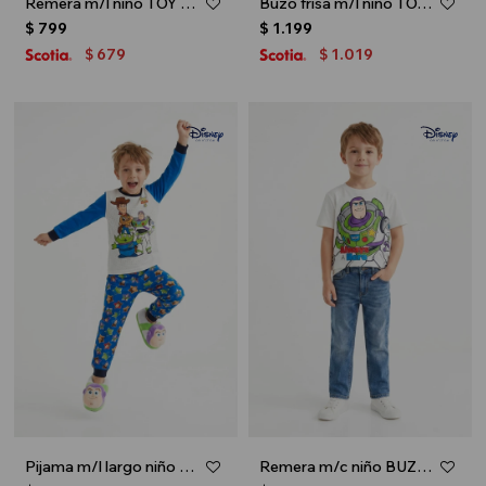
Remera m/l niño TOY STORY FORKY - Rojo
Buzo frisa m/l niño TOY STORY - Azul marino
$
799
$
1.199
679
1.019
$
$
Pijama m/l largo niño TOY STORY - Azul
Remera m/c niño BUZZ LIGHTYEAR - Blanco