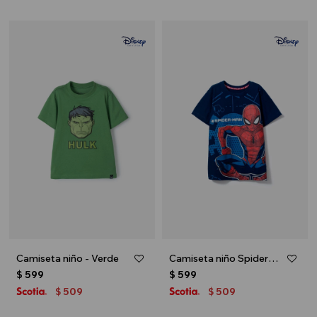
Camiseta niño - Verde
Camiseta niño Spiderman - Azul marino
$
599
$
599
509
509
$
$