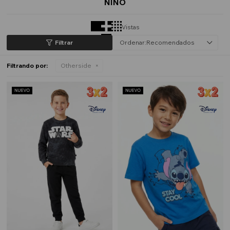
NIÑO
Vistas
Recomendados
Filtrando por:
Otherside