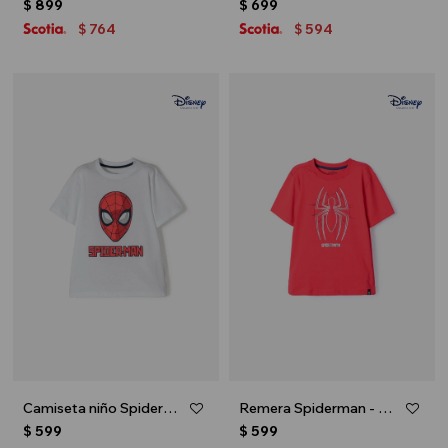
$
899
$
699
764
594
$
$
Camiseta niño Spiderman - Blanco
Remera Spiderman - Rojo
$
599
$
599