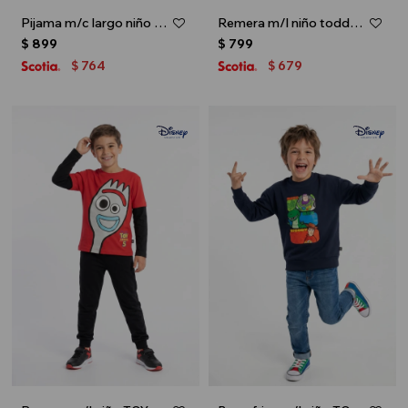
Pijama m/c largo niño toddler BUZZ LIGHTYEAR - Verde
Remera m/l niño toddler TOY STORY - Azul
$
899
$
799
764
679
$
$