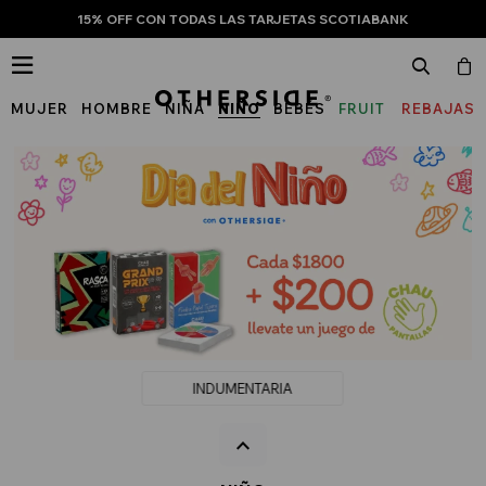
15% OFF CON TODAS LAS TARJETAS SCOTIABANK

MUJER
HOMBRE
NIÑA
NIÑO
BEBÉS
FRUIT
REBAJAS
OF
THE
LOOM
INDUMENTARIA