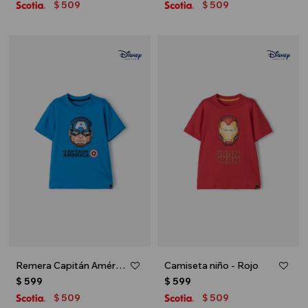
509
509
$
$
Remera Capitán América - Celeste
Camiseta niño - Rojo
$
599
$
599
509
509
$
$