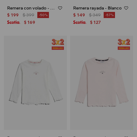
Remera con volado - Fucsia
Remera rayada - Blanco
$
199
$
399
$
149
$
349
50
57
169
127
$
$