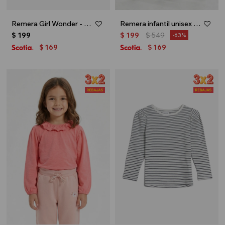
Remera Girl Wonder - Blanco
Remera infantil unisex Uruguay - Blanco
$
199
$
199
$
549
63
169
169
$
$