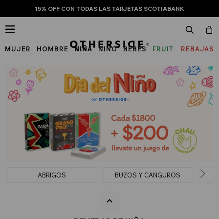
15% OFF CON TODAS LAS TARJETAS SCOTIABANK

MUJER
HOMBRE
NIÑA
NIÑO
BEBÉS
FRUIT
REBAJAS
OF
THE
LOOM
ABRIGOS
BUZOS Y CANGUROS