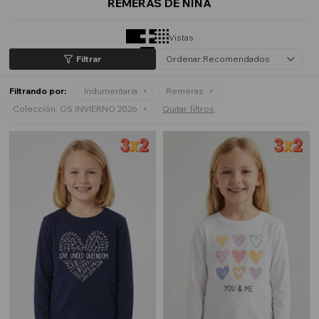
REMERAS DE NIÑA
Vistas
Recomendados
Filtrando por:
Indumentaria
Remeras
Colección:
OS INVIERNO 2026
Quitar filtros