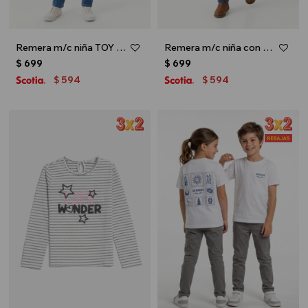
Remera m/c niña TOY STORY - Rosa
Remera m/c niña con vivos TOY STORY - Crudo
$
699
$
699
594
594
$
$