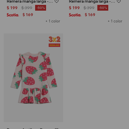
Remera manga larga - Blanco
Remera manga larga - Rosa
$
199
$
399
$
199
$
399
50
50
169
169
$
$
+ 1 color
+ 1 color