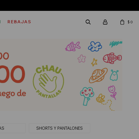
M
REBAJAS
$
0
AS
SHORTS Y PANTALONES