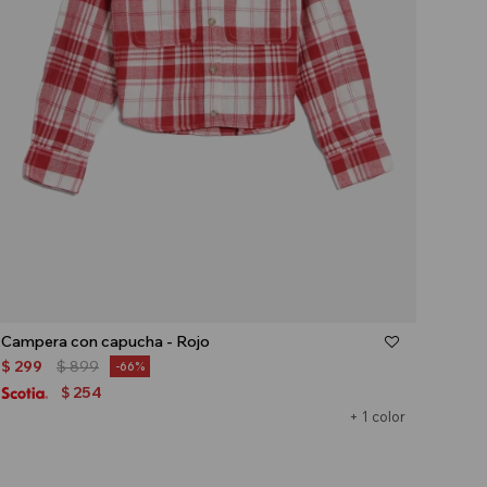
Talle
Campera con capucha - Rojo
$
299
$
899
66
254
$
+ 1 color