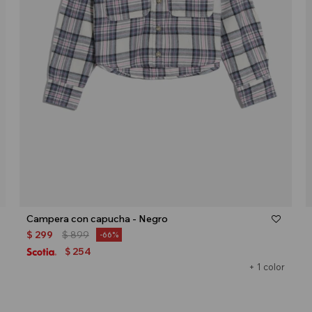
Talle
Campera con capucha - Negro
$
299
$
899
66
254
$
+ 1 color