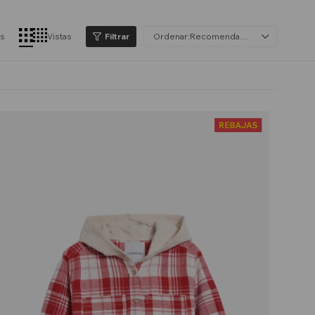
os
Vistas
Recomendados