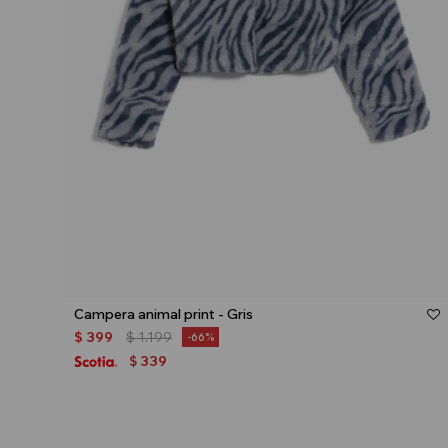
Talle
Campera animal print - Gris
$
399
$
1.199
66
339
$