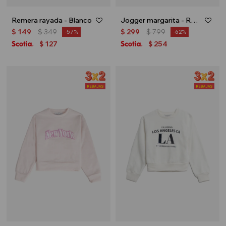
Remera rayada - Blanco
Jogger margarita - Rosa palido
$
149
$
349
$
299
$
799
57
62
127
254
$
$