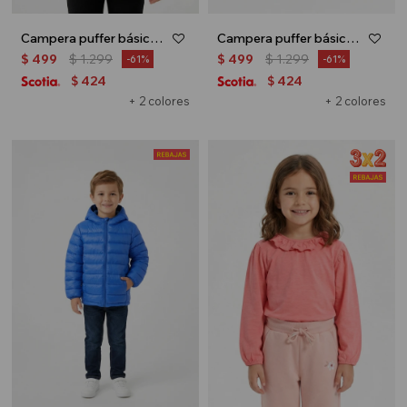
Campera puffer básica con capucha - UNISEX - Rojo
Campera puffer básica con capucha - UNISEX - Negro
$
499
$
1.299
$
499
$
1.299
61
61
424
424
$
$
+ 2 colores
+ 2 colores