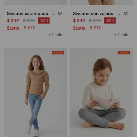
Sweater estampado - Rosa
Sweater con volado - Crudo
$
249
$
499
$
249
$
499
50
50
212
212
$
$
+ 1 color
+ 1 color