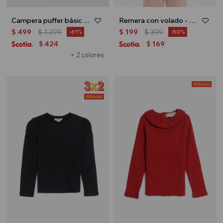
Campera puffer básica con capucha - UNISEX - Azul
Remera con volado - Fucsia
$
499
$
1.299
$
199
$
399
61
50
424
169
$
$
+ 2 colores