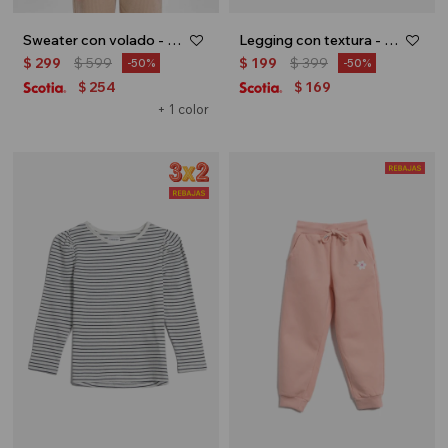
Sweater con volado - Crudo
Legging con textura - Azul marino
$
299
$
599
$
199
$
399
50
50
254
169
$
$
+ 1 color