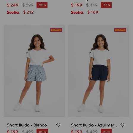
$
249
$
599
$
199
$
449
58
55
212
169
$
$
Short fluido - Blanco
Short fluido - Azul marino
$
199
$
499
$
199
$
499
60
60