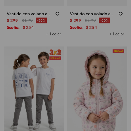
Vestido con volado en hombro - Terracota
Vestido con volado en hombro - Rosa
$
299
$
599
$
299
$
599
50
50
254
254
$
$
+ 1 color
+ 1 color