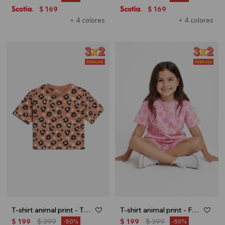
169
169
$
$
+ 4 colores
+ 4 colores
T-shirt animal print - Tostado
T-shirt animal print - Fucsia
$
199
$
399
$
199
$
399
50
50