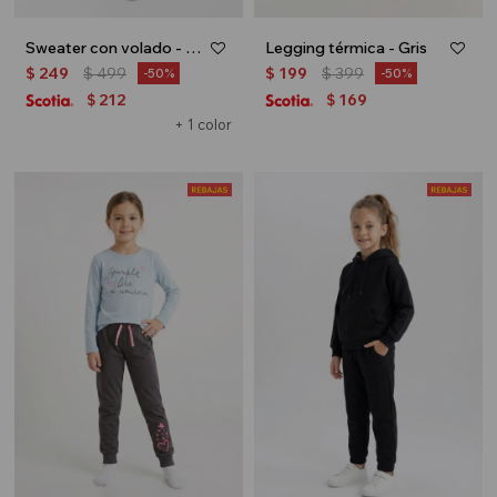
Sweater con volado - Tostado
Legging térmica - Gris
$
249
$
499
$
199
$
399
50
50
212
169
$
$
+ 1 color