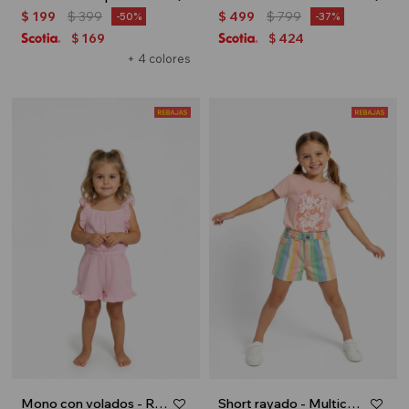
$
199
$
399
$
499
$
799
50
37
169
424
$
$
+ 4 colores
Mono con volados - Rosa
Short rayado - Multicolor