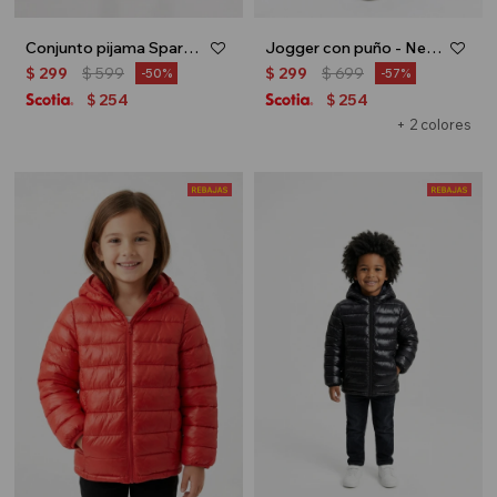
Conjunto pijama Sparkle - Celeste
Jogger con puño - Negro
$
299
$
599
$
299
$
699
50
57
254
254
$
$
+ 2 colores