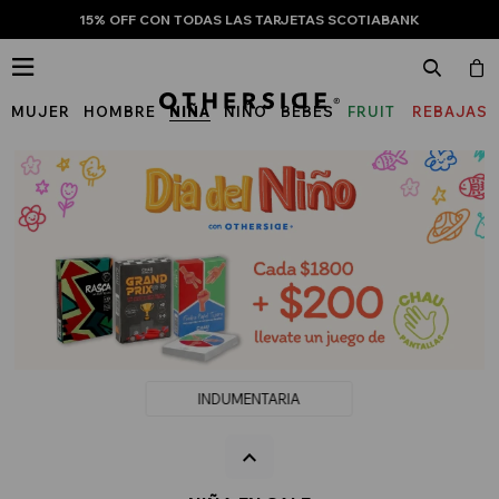
15% OFF CON TODAS LAS TARJETAS SCOTIABANK

MUJER
HOMBRE
NIÑA
NIÑO
BEBÉS
FRUIT
REBAJAS
OF
THE
LOOM
INDUMENTARIA