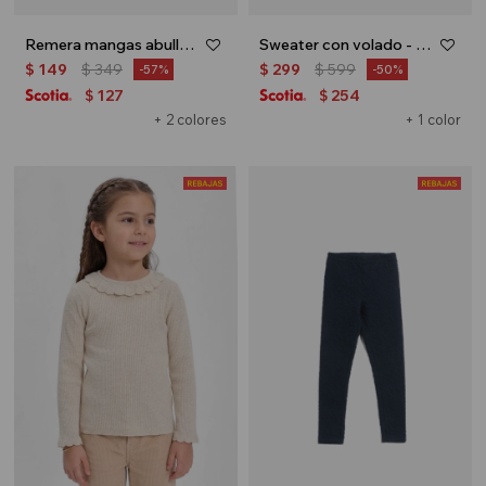
Remera mangas abullonadas - Negro
Sweater con volado - Rojo
$
149
$
349
$
299
$
599
57
50
127
254
$
$
+ 2 colores
+ 1 color