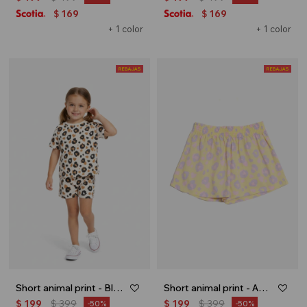
169
169
$
$
+ 1 color
+ 1 color
Short animal print - Blanco
Short animal print - Amarillo
$
199
$
399
$
199
$
399
50
50