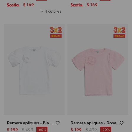
169
169
$
$
+ 4 colores
Remera apliques - Blanco
Remera apliques - Rosa
$
199
$
499
$
199
$
499
60
60