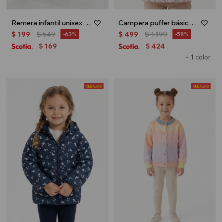
Remera infantil unisex Uruguay - Blanco
Campera puffer básica - Rosa
$
199
$
549
$
499
$
1.199
63
58
169
424
$
$
+ 1 color