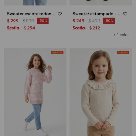
Sweater escote redondo con ochos - Rosa
Sweater estampado - Negro
$
299
$
599
$
249
$
499
50
50
254
212
$
$
+ 1 color