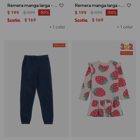
Remera manga larga - Blanco
Remera manga larga - Rosa
$
199
$
399
$
199
$
399
50
50
169
169
$
$
+ 1 color
+ 1 color