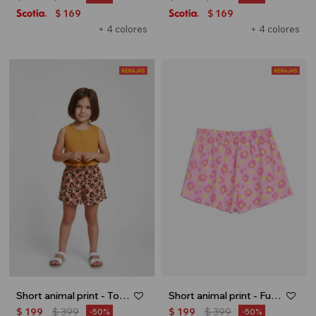
169
169
$
$
+ 4 colores
+ 4 colores
Short animal print - Tostado
Short animal print - Fucsia
$
199
$
399
$
199
$
399
50
50