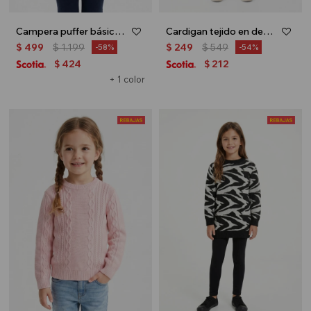
Campera puffer básica - Azul marino
Cardigan tejido en degradé - Rosa
$
499
$
1.199
$
249
$
549
58
54
424
212
$
$
+ 1 color