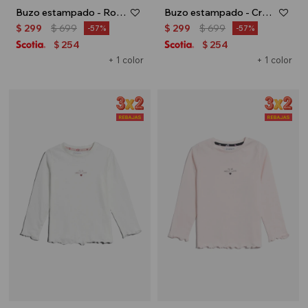
Buzo estampado - Rosa palido
Buzo estampado - Crudo
$
299
$
699
$
299
$
699
57
57
254
254
$
$
+ 1 color
+ 1 color