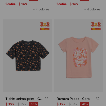
169
169
$
$
+ 4 colores
+ 4 colores
T-shirt animal print - Gris oscuro
Remera Peace - Coral
$
199
$
399
$
199
$
349
50
42