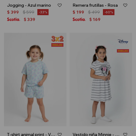
Jogging - Azul marino
Remera frutillas - Rosa
$
399
$
599
$
199
$
499
33
60
339
169
$
$
T-shirt animal print - Verde agua
Vestido niña Minnie - Blanco