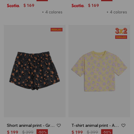
169
169
$
$
+ 4 colores
+ 4 colores
Short animal print - Gris oscuro
T-shirt animal print - Amarillo
$
199
$
399
$
199
$
399
50
50